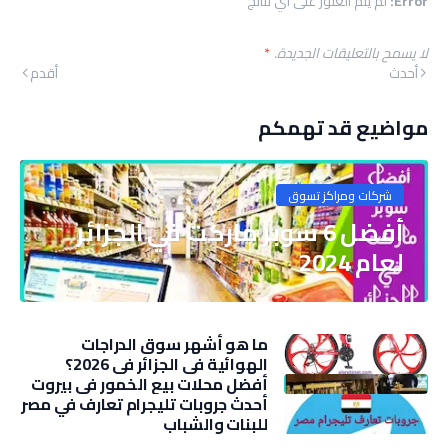
Error:
لم يتم العثور على أي نتائج
لا يسمح بالتعليقات الجديدة.
*
أحدث
أقدم
مواضيع قد تهمكم
شركات ومراكز تسوق
أفضل 6 سوبر ماركت في الجزائر
لعام 2024
ما هو أشهر سوق الدراجات
الهوائية في الجزائر في 2026؟
أفضل محلات بيع الخمور في بيروت
أحدث جروبات تليجرام تعارف في مصر
للبنات والشباب