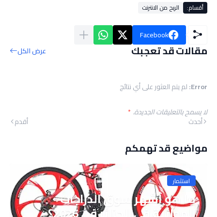
أقسام:
الربح من الانترنت
Facebook
مقالات قد تعجبك
عرض الكل
Error:
لم يتم العثور على أي نتائج
لا يسمح بالتعليقات الجديدة.
*
أحدث
أقدم
مواضيع قد تهمكم
استثمار
ما هو أشهر سوق الدراجات
الهوائية في الجزائر في 2026؟