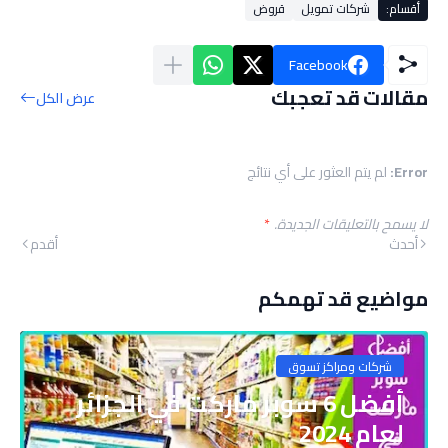
أقسام:
شركات تمويل
قروض
Facebook
مقالات قد تعجبك
عرض الكل
Error:
لم يتم العثور على أي نتائج
لا يسمح بالتعليقات الجديدة.
*
أحدث
أقدم
مواضيع قد تهمكم
شركات ومراكز تسوق
أفضل 6 سوبر ماركت في الجزائر
لعام 2024