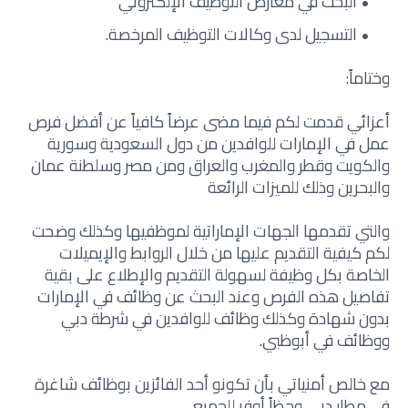
البحث في معارض التوظيف الإلكتروني
التسجيل لدى وكالات التوظيف المرخصة.
وختاماً:
أعزائي قدمت لكم فيما مضى عرضاً كافياً عن أفضل فرص
عمل في الإمارات للوافدين من دول السعودية وسورية
والكويت وقطر والمغرب والعراق ومن مصر وسلطنة عمان
والبحرين وذلك للميزات الرائعة
والتي تقدمها الجهات الإماراتية لموظفيها وكذلك وضحت
لكم كيفية التقديم عليها من خلال الروابط والإيميلات
الخاصة بكل وظيفة لسهولة التقديم والإطلاع على بقية
تفاصيل هذه الفرص وعند البحث عن وظائف في الإمارات
بدون شهادة وكذلك وظائف للوافدين في شرطة دبي
ووظائف في أبوظبي.
مع خالص أمنياتي بأن تكونو أحد الفائزين بوظائف شاغرة
في مطار دبي وحظاً أوفر للجميع