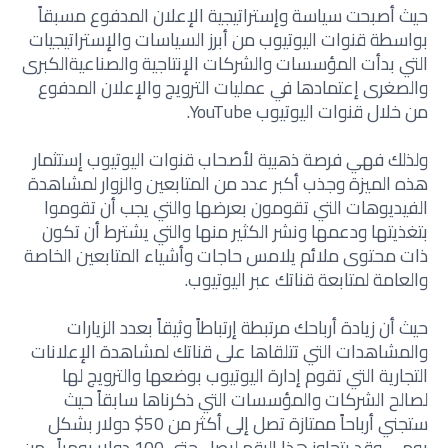
حيث أصبحت سياسة وإستراتيجية الإعلان المدفوع مسبقاً
بواسطة قنوات اليوتيوب من أبرز السياسات والإستراتيجيات
التي بدأت المؤسسات والشركات الإنتاجية والصناعيةالكبرى
والصغرى إعتمادها في عمليات الترويج والإعلان المدفوع
من خلال قنوات اليوتيوب YouTube.
ولذلك فهي فرصة ذهبية لأصحاب قنوات اليوتيوب إستثمار
هذه الميزة وجذب أكبر عدد من المتابعين والزوار لمشاهدة
الفيديوهات التي تقومون بعرضها والتي يجب أن تقوموا
بتغذيتها ودعمها ونشر الكثير منها والتي يشترط أن تكون
ذات محتوى ملائم يلامس حاجات وأشياء المتابعين الخاصة
والعامة لمتابعة قناتك عبر اليوتيوب.
حيث أن زيادة أرباحك مرتبطة إرتباطاً وثيقاً بعدد الزيارات
والمشاهدات التي تتلقاها على قناتك لمشاهدة الإعلانات
التجارية التي تقوم إدارة اليوتيوب بوضعها والترويج لها
لصالح الشركات والمؤسسات التي ذكرناها سابقاً حيث
ستجني أرباحاً ممتازة تصل إلى أكثر من 50$ دولار بشكل
يومي وقد يتجاوز هذا الرقم ليصل حتى 100 دولار يومياً ، من