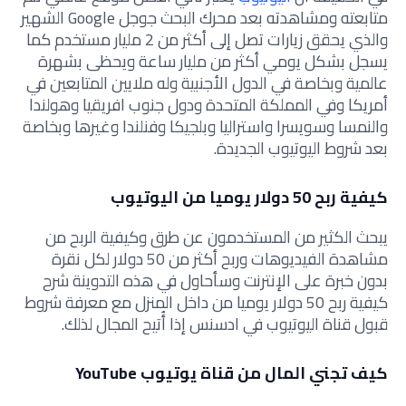
متابعته ومشاهدته بعد محرك البحث جوجل Google الشهير
والذي يحقق زيارات تصل إلى أكثر من 2 مليار مستخدم كما
يسجل بشكل يومي أكثر من مليار ساعة ويحظى بشهرة
عالمية وبخاصة في الدول الأجنبية وله ملايين المتابعين في
أمريكا وفي المملكة المتحدة ودول جنوب افريقيا وهولندا
والنمسا وسويسرا واستراليا وبلجيكا وفنلندا وغيرها وبخاصة
بعد شروط اليوتيوب الجديدة.
كيفية ربح 50 دولار يوميا من اليوتيوب
يبحث الكثير من المستخدمون عن طرق وكيفية الربح من
مشاهدة الفيديوهات وربح أكثر من 50 دولار لكل نقرة
بدون خبرة على الإنترنت وسأحاول في هذه التدوينة شرح
كيفية ربح 50 دولار يوميا من داخل المنزل مع معرفة شروط
قبول قناة اليوتيوب في ادسنس إذا أُتيح المجال لذلك.
كيف تجني المال من قناة يوتيوب YouTube