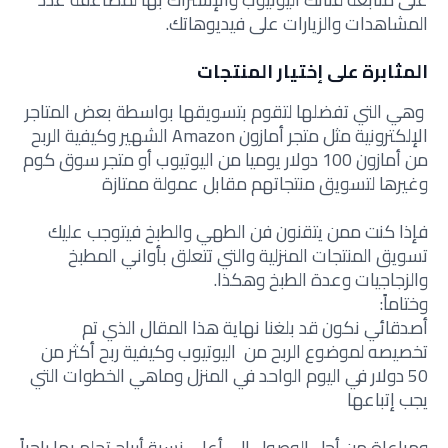
المشاهدات والزيارات على فيديوهاتك.
المثابرة على إختيار المنتجات
وهي التي تفضلها لتقوم بتسويقها بواسطة بعض المتاجر
الإلكترونية مثل متجر أمازون Amazon الشهير وكيفية الربح
من أمازون 100 دولار يوميا من اليوتيوب أو متجر سوق كوم
وغيرها لتسويق منتجاتهم مقابل عمولة ممتازة
فإذا كنت ممن يتقنون فن الطهي والطبخ فيتوجب عليك
تسويق المنتجات المنزلية والتي تتعلق بأواني المطبخ
والزجاجيات وعدة الطبخ وهكذا.
وختاماً:
أصدقائي نكون قد بلغنا نهاية هذا المقال الذي تم
تخصيصه لموضوع الربح من اليوتيوب وكيفية ربح أكثر من
50 دولار في اليوم الواحد في المنزل وماهي الخطوات التي
يجب إتباعها
ومراعاة من أجل الوصول إلى أعلى نسبة أرباح تحلم بها راجياً