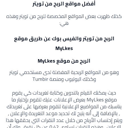
أفضل مواقع الربح من تويتر
كذلك ظهرت بعض المواقع المخصصة للربح من تويتر وهذه
هي:
الربح من تويتر والفيس بوك عن طريق موقع
MyLkes
الربح من موقع MyLkes
وهو من المواقع الربحية المفضلة لدى مستخدمي تويتر
وكذلك اليوتيوب ومنصة Tumbir
حيث يمكنك القيام بالتدوين وكتابة تغريدات كي يقوم
موقع MyLkes بعرض الإعلانات عليك لتقوم بإختيار ما
يناسبك من المواضيع الإعلانية لتقوم بعرضها على تغريدتك
, بالإضافة إلى أنه يتيح لك تحديد موعد التغريدة والإعلان ,
ويتم إحتساب الأرباح من خلال عدد النقرات التي يحققها هذا
الإعلان , وهذه النقرات تساوي 0.42 عن كل نقرة , ولك أن