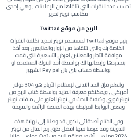
تحسب عدد النقرات التي تتلقاها من الإعلانات , وهي إحدى
مكاسب تويتر تحرير
الربح من موقع Twittad
يتيح موقع Twittad لمستخدم تويتر تحديد تكلفة النقرات
الخاصة بك والتي تتلقاها من الزوار والمتابعين بعد أخذ
موافقة التجار والمعلنين لعرض التسعيرة التي قمت
بتحديدها وإيصالها لك بواسطة أحد البنوك المعتمدة او
بواسطة حساب باي بال Pay pal الشهير
وللعلم فإن الحد الادنى لإستلام الأرباح هو 304 دولار
أمريكي , ويمكنكم معرفة المزيد بواسطة كتاب الربح من
تويتر فوري وكيفية البحث في تويتر للعثور على ملفات تويتر
وبعض الروابط المرتبطة بهذه المنصة الرائعة والمربحة
وفي الختام أصدقائي نكون قد وصلنا إلى نهاية هذه
التدوينة وقد عرضنا فيها افضل طرق ربح المال من تويتر
2024 وما هي أشهر مواقع الربح من تويتر وماهي مزايا