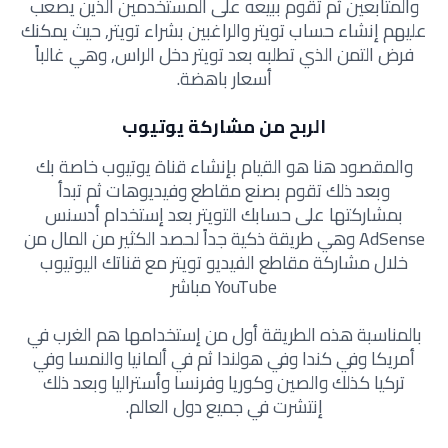
والمتابعين ثم تقوم ببيعه على المستخدمين الذين يصعب
عليهم إنشاء حساب تويتر والراغبين بشراء تويتر, حيث يمكنك
فرض التمن الذي تطلبه بعد تويتر دخل الراس, وهي غالباً
أسعار باهضة.
الربح من مشاركة يوتيوب
والمقصود هنا هو القيام بإنشاء قناة يوتيوب خاصة بك
وبعد ذلك تقوم بصنع مقاطع وفيديوهات ثم تبدأ
بمشاركتها على حسابك التويتر بعد إستخدام أدسنس
AdSense وهي طريقة ذكية جداً لحصد الكثير من المال من
خلال مشاركة مقاطع الفيديو تويتر مع قناتك اليوتيوب
YouTube مباشر
بالمناسبة هذه الطريقة أول من إستخدامها هم الغرب في
أمريكا وفي كندا وفي هولندا ثم في ألمانيا والنمسا وفي
تركيا كذلك والصين وكوريا وفرنسا وأستراليا وبعد ذلك
إنتشرت في جميع دول العالم.