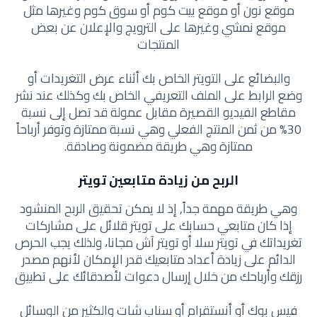
موقع نون أو موقع بيت كوم أو سوق كوم وغيرها مثل
موقع نمشي وغيرها على الترويج والإعلان عن بعض
المنتجات
والبضائع على التويتر الخاص بك أثناء عرض التغريدات أو
وضع الرابط على الملف التعريفي الخاص بك وكذلك عند نشر
مقاطع الفيديو القصيرة مقابل عمولة قد تصل إلى نسبة
30% من ثمن المنتج الفعلي وهي نسبة ممتازة وتوفر أرباحاً
ممتازة وهي طريقة مضمونة وصادقة.
الربح من زيادة متابعين تويتر
وهي طريقة مهمة جداً, إذ لا يمكن تحقيق الربح المنشود
إذا كان متابعي حسابك على تويتر قلائل على مشاركات
تغريداتك في تويتر سلا أو تويتر آش مجانا،
ولذلك يجب الحرص
الدائم على زيادة أعداد متابعيك قدر الإمكان لأنهم مصدر
رزقك وأرباحك من خلال إرسال دعوات لأصدقائك على تطبيق
فيس بوك أو أنستقرام أو سناب شات والكثير من الوسائل