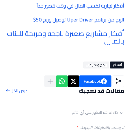
أفكار تجارية لكسب المال في وقت قصير جداً
الربح من برنامج Uper Driver توصيل وربح 50$
أفكار مشاريع صغيرة ناجحة ومربحة للبنات
بالمنزل
أقسام:
برامج وتطبيقات
Facebook
مقالات قد تعجبك
عرض الكل
Error:
لم يتم العثور على أي نتائج
لا يسمح بالتعليقات الجديدة.
*