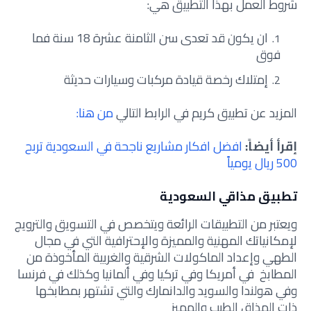
شروط العمل بهذا التطبيق هي:
ان يكون قد تعدى سن الثامنة عشرة 18 سنة فما
فوق
إمتلاك رخصة قيادة مركبات وسيارات حديثة
المزيد عن تطبيق كريم في الرابط التالي
من هنا:
إقرأ أيضاً:
افضل افكار مشاريع ناجحة في السعودية تربح
500 ريال يومياً
تطبيق مذاقي السعودية
ويعتبر من التطبيقات الرائعة ويتخصص في التسويق والترويج
لإمكانياتك المهنية والمميزة والإحترافية التي في مجال
الطهي وإعداد الماكولات الشرقية والغربية المأخوذة من
المطابخ في أمريكا وفي تركيا وفي ألمانيا وكذلك في فرنسا
وفي هولندا والسويد والدانمارك والتي تشتهر بمطابخها
ذات المذاق الطيب والمميز