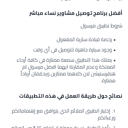
أفضل برنامج توصيل مشاوير نساء مباشر
شروط تطبيق مرسول
رخصة قيادة سارية المفعول
وجود سيارة جاهزة للتوصيل في أي وقت
يمتلك هذا التطبيق سمعة ممتازة في كافة أرجاء
المملكة وعدم المقارنة ايهما افضل مرسول ام
هنقرستيشن لان كلاهما ممتازين ويحققان أرباحاً
ممتازة.
نصائح حول طريقة العمل في هذه التطبيقات
إختيار اتطبيق الملائم الذي يتوافق مع إهتماماتكم
ورغباتكم
يأخذ التطبيق نسبة عمولة لا تتجاوز 15% من المبالغ