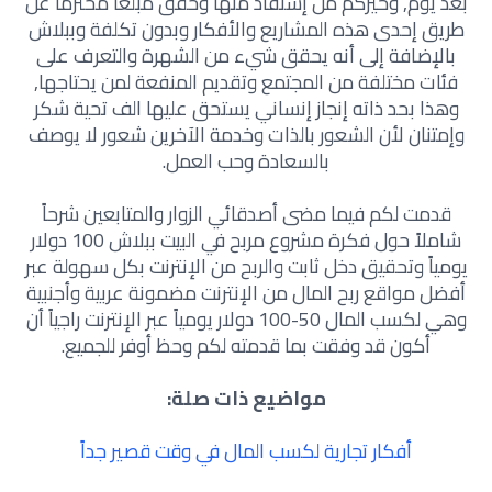
بعد يوم, وخيركم من إستفاد منها وحقق مبلغاً محترماً عن
طريق إحدى هذه المشاريع والأفكار وبدون تكلفة وببلاش
بالإضافة إلى أنه يحقق شيء من الشهرة والتعرف على
فئات مختلفة من المجتمع وتقديم المنفعة لمن يحتاجها,
وهذا بحد ذاته إنجاز إنساني يستحق عليها الف تحية شكر
وإمتنان لأن الشعور بالذات وخدمة الآخرين شعور لا يوصف
بالسعادة وحب العمل.
قدمت لكم فيما مضى أصدقائي الزوار والمتابعين شرحاً
شاملاً حول فكرة مشروع مربح في البيت ببلاش 100 دولار
يومياً وتحقيق دخل ثابت والربح من الإنترنت بكل سهولة عبر
أفضل مواقع ربح المال من الإنترنت مضمونة عربية وأجنبية
وهي لكسب المال 50-100 دولار يومياً عبر الإنترنت راجياً أن
أكون قد وفقت بما قدمته لكم وحظ أوفر للجميع.
مواضيع ذات صلة:
أفكار تجارية لكسب المال في وقت قصير جداً