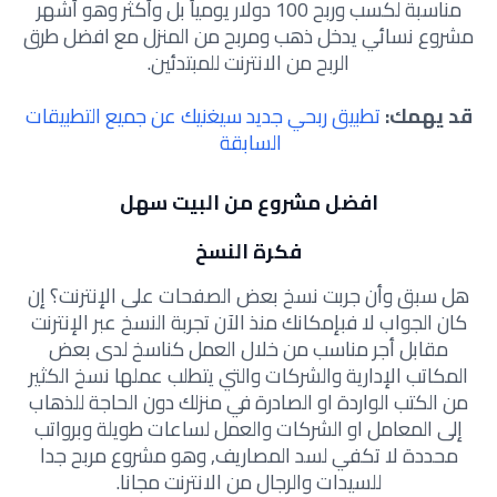
مناسبة لكسب وربح 100 دولار يومياً بل وأكثر وهو أشهر
مشروع نسائي يدخل ذهب ومربح من المنزل مع افضل طرق
الربح من الانترنت للمبتدئين.
قد يهمك:
تطبيق ربحي جديد سيغنيك عن جميع التطبيقات
السابقة
افضل مشروع من البيت سهل
فكرة النسخ
هل سبق وأن جربت نسخ بعض الصفحات على الإنترنت؟ إن
كان الجواب لا فبإمكانك منذ الآن تجربة النسخ عبر الإنترنت
مقابل أجر مناسب من خلال العمل كناسخ لدى بعض
المكاتب الإدارية والشركات والتي يتطلب عملها نسخ الكثير
من الكتب الواردة او الصادرة في منزلك دون الحاجة للذهاب
إلى المعامل او الشركات والعمل لساعات طويلة وبرواتب
محددة لا تكفي لسد المصاريف, وهو مشروع مربح جدا
للسيدات والرجال من الانترنت مجانا.