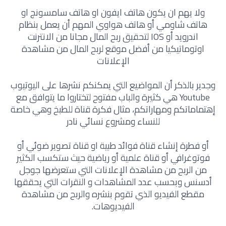
ولا يهم ان يكون هاتف ايفون او هاتف سامسونج او
هاتف شاومي أو هاتف هواوي المهم أن يعمل بنظام
اندرويد أو IOS لتحقيق ربح المال مجانا من الانترنت
اوتوماتيكيا من أفضل موقع لربح المال من مشاهدة
الإعلانات
وجدير بالذكر أن المواضيع التي يمكنكم نشرها على اليوتيوب
Youtube هي كثيرة والباب مفتوح لتختاروا ما يتوافق مع
إهتماماتكم ومهاراتكم، مثال فكرة قناة للطبخ وهي خاصة
للنساء ومشروع نسائي نادر
أو فطرة إنشاء قناة فوائد طبية او قناة تصوير ضوئي أو
فوتوغرافي أو قناة علمية أو رياضية حيث ستكسب الكثير
من الربح من مشاهدة الإعلانات التي ستعرضها جوجل
أدسنس وبحسب عدد المشاهدات و النقرات التي يحققها
مقطع الفيديو الذي تقوم بنشره والربح من مشاهدة
الفيديوهات.