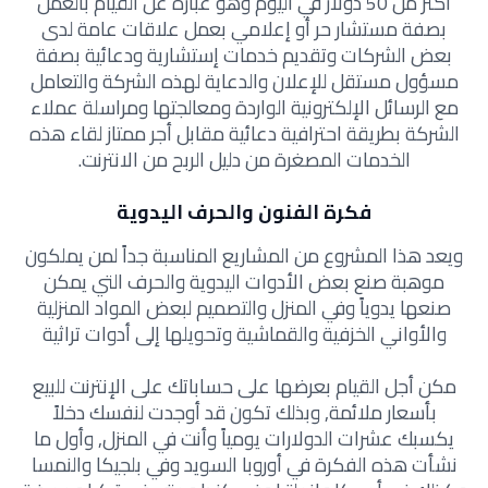
أكثر من 50 دولار في اليوم وهو عبارة عن القيام بالعمل
بصفة مستشار حر أو إعلامي بعمل علاقات عامة لدى
بعض الشركات وتقديم خدمات إستشارية ودعائية بصفة
مسؤول مستقل للإعلان والدعاية لهذه الشركة والتعامل
مع الرسائل الإلكترونية الواردة ومعالجتها ومراسلة عملاء
الشركة بطريقة احترافية دعائية مقابل أجر ممتاز لقاء هذه
الخدمات المصغرة من دليل الربح من الانترنت.
فكرة الفنون والحرف اليدوية
ويعد هذا المشروع من المشاريع المناسبة جداً لمن يملكون
موهبة صنع بعض الأدوات اليدوية والحرف التي يمكن
صنعها يدوياً وفي المنزل والتصميم لبعض المواد المنزلية
والأواني الخزفية والقماشية وتحويلها إلى أدوات تراثية
مكن أجل القيام بعرضها على حساباتك على الإنترنت للبيع
بأسعار ملائمة, وبذلك تكون قد أوجدت لنفسك دخلاً
يكسبك عشرات الدولارات يومياً وأنت في المنزل, وأول ما
نشأت هذه الفكرة في أوروبا السويد وفي بلجيكا والنمسا