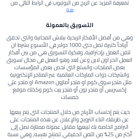
لمعرفة المزيد عن الربح من اليوتيوب في الرابط التالي من
هنا
.
التسويق بالعمولة
وهي من أفضل الأفكار الربحية ببلاش المجانية والتي تحقق
أرباحاً كثيرة تصل حتى 1000 دولار في الأسبوع بشرط ان
تتقن العمل بإحترافية, وفكرة التسويق هي من بين أفكار
العمل الحر اون لاين وعن بُعد وهو العمل في مجال تسويق
بعض المنتجات والسلع التي تخص بعض المؤسسات
والشركات ذوات الماركات العالمية عبر المتاجر الإلكترونية
مثل متجر سوق كوم او متجر أمازون Amazon او متجر علي
إكسبريس أو متجر نون أو متجر بيت كوم وكذلك موقع
خمسات
حيث يتم إحتساب الأرباح من خلال المنتجات التي يتم بيعها
عن طريقك اثناء الترويج والإعلان عن هذه المنتجات على
البرامج الخاصة بك لبيعها مقابل عمولة ممتازة تصل إلى
أكثر من 25% من الثمن الحقيقي للمنتج نفسه, وهي نسبة