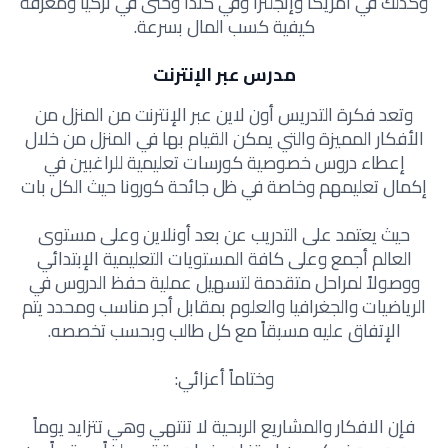
وكذلك في أمريكا وإنجلترا وفي كندا وحتى في تركيا ومعرفة
كيفية كسب المال بسرعة.
مدرس عبر الإنترنت
وتعد فكرة التدريس أون لاين عبر الإنترنت من المنزل من
الأفكار المميزة والتي يمكن القيام بها في المنزل من خلال
إعطاء دروس خصوصية كورسات تعليمية للراغبين في
إكمال تعليمهم وخاصة في ظل جائحة كورونا حيث الكل بات
حيث يعتمد على التدريب عن بعد أونلاين وعلى مستوى
العالم أجمع وعلى كافة المستويات التعليمية الإبتدائي
ووصولاً لمراحل متقدمة لتسهيل عملية حفظ الدروس في
الرياضيات والجغرافيا والعلوم بمقابل أجر مناسب ومحدد يتم
الإتفاق عليه مسبقاً مع كل طالب وبحسب تخصصه.
وختاماً أعزائي:
فإن الافكار والمشاريع الربحية لا تنتهي وهي تتزايد يوماً