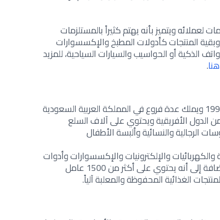
MarkaVI كافة الخدمات لعملائه ويتميز بأنه يهتم كثيراً بالمستلزمات
 وبقية المنتجات كأدولات المطبخ والإكسسوارات
اتف الذكية أو الحواسيب والسيارات السياحية، للمزيد
هنا
.
لقد تم إفتتاح أكبر مول في قطر سنة 1999 ويملك عدة فروع في المملكة العربية السعودية
 من الدول الأفريقية ويحتوي على آلاف السلع
ات الرجالية والنسائية وألبسة الأطفال
 والكهربائيات والإلكترونيات والإكسسوارات وأدوات
الزينة والماكياجات والعطور العالمية، إضافة إلى أنه يحتوي على أكثر من 1500 عامل