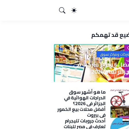
يع قد تهمكم
ركات ومراكز تسوق
أفضل 6 سوبر ماركت في
زائر لعام 2024
ما هو أشهر سوق
الدراجات الهوائية في
الجزائر في 2026؟
أفضل محلات بيع الخمور
في بيروت
أحدث جروبات تليجرام
تعارف في مصر للبنات