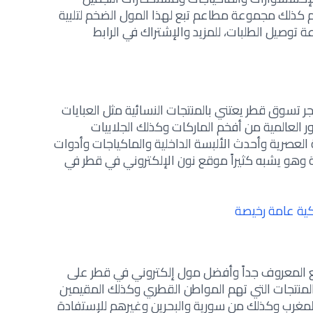
م كذلك مجموعة مطاعم تبع لهذا المول الضخم لتلبية
ة توصيل الطلبات، للمزيد والإشتراك في الرابط
 تسوق قطر يعتني بالمنتجات النسائية مثل العبايات
 العالمية من أفخم الماركات وكذلك الجلابيات
العصرية وأحدث الألبسة الداخلية والماكياجات وأدوات
ة وهو يشبه كثيراً موقع نون الإلكتروني في قطر في
ية عامة رخيصة
ع المعروف جداً وأفضل مول إلكتروني في قطر على
لمنتجات التي تهم المواطن القطري وكذلك المقيمين
لمغرب وكذلك من سورية والبحرين وغيرهم للإستفادة