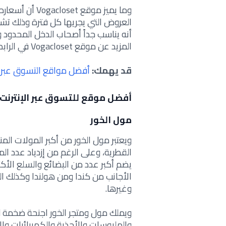
وما يميز موقع t
العروض التي يجريها كل فترة وذلك تشج
أنه يناسب جداً أصحاب الدخل المحدود و
المزيد عن موقع Vogacloset في الرابط التالي
قد يهمك:
أفضل مواقع التسوق عبر ال
أفضل موقع للتسوق عبر الإنترنت
مول الخور
ويعتبر مول الخور من أكبر المولات ا
القطرية، وعلى الرغم من إزدياد عدد ال
يضم أكبر عدد من البضائع والسلع الأكث
الأجانب من كندا ومن هولندا وكذلك الع
وغيرها.
ويملك مول ومتجر الخور اجنحة ضخمة ل
والملبوسات والأحذية والكهربائيات و