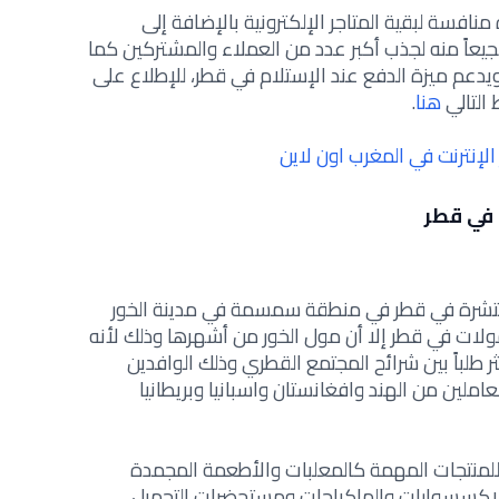
Vogaclose أن أسعاره منافسة لبقية المتاجر الإلكترونية بالإضافة إلى
يعاً منه لجذب أكبر عدد من العملاء والمشتركين كما
يدعم ميزة الدفع عند الإستلام في قطر، للإطلاع على
هنا
.
إنترنت في المغرب اون لاين
 في قطر
لمنتشرة في قطر في منطقة سمسمة في مدينة الخور
مولات في قطر إلا أن مول الخور من أشهرها وذلك لأنه
ر طلباً بين شرائح المجتمع القطري وذلك الوافدين
املين من الهند وافغانستان واسبانيا وبريطانيا
لمنتجات المهمة كالمعلبات والأطعمة المجمدة
الإكسسوارات والماكياجات ومستحضرات التجميل