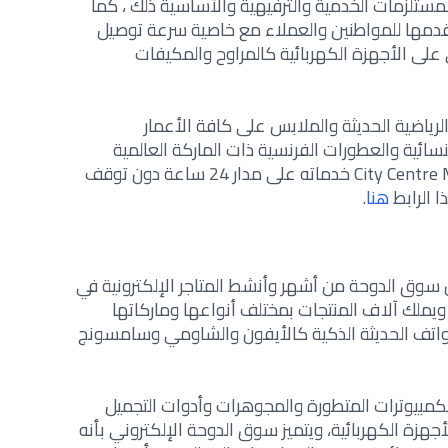
ستلزمات الخدمية والترفيهية والأساسية ذلك ، كما
يقدمها للمواطنين والعملاء مع خاصية سرعة توصيل
على الأجهزة الكهربائية كالمراوح والمكيفات
رياضية الحديثة والملابس على كافة الأعمار
نسائية والعطورات الفرنسية ذات الماركة العالمية
والساعات العالمية، ويقدم موقع City Centre Mall خدماته على مدار 24 ساعة دون توقف
هنا
.
سوق الدوحة من أشهر وأنشط المتاجر الإلكترونية في
طر وقد تم تأسيسه فعلياً سنة 2008 ويملك آلاف المنتجات بمختلف أنواعها وماركاتها
هواتف الحديثة الذكية كالأيفون والشاومي وسامسونج
كمبيوترات المتطورة والمجوهرات وأدوات التجميل
جهزة الكهربائية، ويتميز سوق الدوحة الإلكتروني بأنه