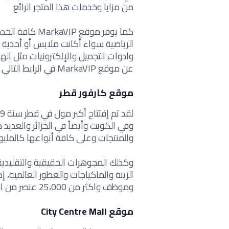
من مزايا وخدمات هذا المتجر الرائع
كما يوفر موقع P
الرياضية سواء أكانت ملابس أو أحذية
وادوات التجميل والإلكترونيات مثل الهو
عن موقع MarkaVIP في الرابط التالي
موقع كارفور قطر
وفي الكويت وأيضاً في الجزائر والعديد
والمنتجات وعلى كافة أنواعها كالملبوس
وكذلك المجوهرات الحقيقية والتقليدية
وموظف واكثر من 25،000 عنصر من المنتجات الغذائية المحفوظة والمعلبة آلياً.
موقع City Centre Mall