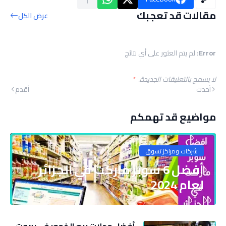
مقالات قد تعجبك
عرض الكل
Error:
لم يتم العثور على أي نتائج
لا يسمح بالتعليقات الجديدة.
*
أحدث
أقدم
مواضيع قد تهمكم
شركات ومراكز تسوق
أفضل 6 سوبر ماركت في الجزائر
لعام 2024