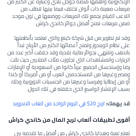
الإلكترونية وأهمها منصة جوجل بلاي وعبارة عن الكثير من
مربعات معينة ذات ألوان تختلف فيما بينها تتطلب من
اللاعب القيام بجمع تلك المربعات ووضعها في لون موحد
ضمن مربعات تمنح أفضل جوائز كاندي كراش
وقد تم تطوير من قبل شركة كينغ والتي تعتمد بأنظمتها
على نظام الويندوز وتمنح أعضائها الكثير من الأرباح تبدأ
بالذهب وتنتهي بجوائز مالية نقدية وقد حققت أكبر عدد من
الزيارات والمشاهدات التي تجاوزت مئات الملايين حيث نالت
رضا وإستحسان الجميع عرباً كانوا من السعودية أو الإمارات
ومصر وغيرها من المستخدمين العرب أو من أمريكا أو كندا
أو من إيطاليا وفرنسا وغيرها من الجنسيات الاوروبية وذلك
بسبب الإنتشار الواسع الذي حققته في تلك الدول.
قد يهمك:
اربح 20$ في اليوم الواحد من العاب الاندرويد
أقوى تطبيقات ألعاب لربح المال من كاندي كراش
تعتبر لعبة وهدايا كاندي كراش من أفضل ما تقدمه بين