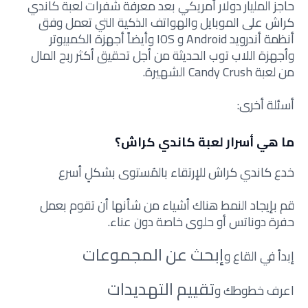
حاجز المليار دولار أمريكي بعد معرفة شفرات لعبة كاندي
كراش على الموبايل والهواتف الذكية التي تعمل وفق
أنظمة أندرويد Android و IOS وأيضاً أجهزة الكمبيوتر
وأجهزة اللاب توب الحديثة من أجل تحقيق أكثر ربح المال
من لعبة Candy Crush الشهيرة.
أسئلة أخرى:
ما هي أسرار لعبة كاندي كراش؟
خدع كاندي كراش للإرتقاء بالمُستوى بشكلٍ أسرع
قم بإيجاد النمط هناك أشياء من شأنها أن تقوم بعمل
حفرة دوناتس أو حلوى خاصة دون عناء.
إبحث عن المجموعات
إبدأ في القاع و
تقييم التهديدات
اعرف خطوطك و