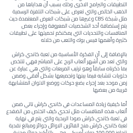
التطبيقات والبرامج الاخرى وذلك بسبب أن هداياها من
الذهب الخالص والتي تعرض على شبكات التلفزة الرسمية
مثل شبكة CBS وغيرها من شبكات العرض المعتمدة حيث
يتم إستضافة أحد الشخصيات المعروفة وإجراء بعض
المنافسات والتحديات التي يمكنكم تحميلها على تطبيقات
كثيرة وأهمها فيس بوك واللعب من خلاله
بالإضافة إلى أن الفكرة الأساسية من لعبة كاندي كراش
والتي تعد من أشهر ألعاب الربح على المباشر فهي تتلخص
بما ذكرناه سابقاً وهو ترتيب المربعات والتي هي عبارة عن
حلويات تتشابه فيما بينها وتجميعها بشكل أفقي وضمن
زمن موحد بعد إجراء بضع حركات ووضع الالوان المتشابهة
قريبة من بعضها
أما كيفية زيادة المساعدات في كاندي كراش تاتي ضمن
ألعاب هذه المنافسات مثل تحدي كيف اتخلص من الضفدع
في لعبة كاندي كراش صودا الربحية والتي يتم في نهاية
لعبة كاندي كراش منح الفائزين الاوائل جوائز ومبالغ نقدية
تتجاوز 100،000 دولار أمريكي وهي بالتأكيد جوائز مجزية