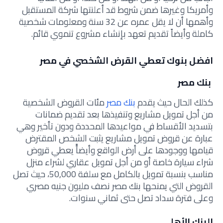
وأمريكا وغيرها ضمن شروط قد أعلنتها شركة المستقبل
وأهمها أن لا يقل عمره عن 32 سنة ومعلومات شخصية
كاملة وأيضاً تقديم تعهد بإنشاء مشروع تنموي قائم.
افضل بنوك تعطي القرض الشخصي في مصر
بنك مصر
كذلك الحال حيث يقدم
بنك مصر
مئات القروض الشخصية
من أجل تمويل مشاريع وتنفيذها بعد تقديم ضمانات
بتسديد الأقساط في مواعيدها المحددة ودون تأخير وهي
عبارة عن قروض تمويل مشاريع يثبت الشخص المقترض
قيامها ووجودها على أرض الواقع وأيضاًً يعطي قروض
شراء سيارة خاصة أو من أجل تمويل عقاري لشراء منزل
مناسب بنسبة تمويل بالكامل مع سلفة 50,000، حيث تصل
القروض التي يمنحها بنك مصر نصف مليون جنيه مصري
وعلى فترة سداد تصل حتى ثماني سنوات.
البنك الأهلي