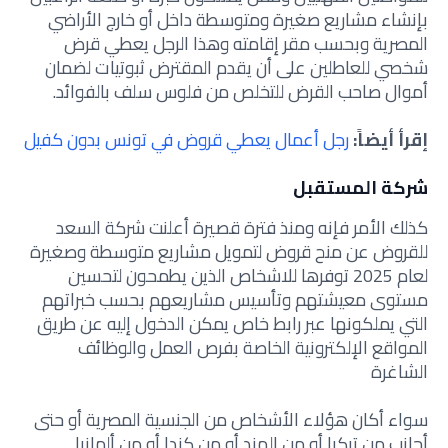
بإنشاء مشاريع صغيرة ومتوسطة داخل أو خارج الأراضي
المصرية وبحسب مقر إقامته وهذا الرجل يعطي قرض
شخصي للعاطلين على أن يقدم المقترض ثبوتيات لضمان
أموال صاحب القرض للتخلص من فلوس سلف بالفوائد.
إقرأ أيضاً:
رجل أعمال يعطي قروض في تونس بدون كفيل
شركة المستقبل
كذلك الأمر فإنه ومنذ فترة قصيرة أعلنت شركة السعد
للقروض عن منح قروض لتمويل مشاريع متوسطة وصغيرة
لعام 2025 توفرها للاشخاص الذين يطمحون لتحسين
مستوى معيشتهم وتأسيس مشاريعهم بحسب خبراتهم
التي يملكونها عبر رابط خاص يمكن الدخول إليه عن طريق
المواقع الإلكترونية الخاصة بفرص العمل والوظائف
الشاغرة
سواء أكان هؤلاء الأشخاص من الجنسية المصرية أو حتى
أجانب من تركيا أو من الهند أو من كندا أو من ألمانيا