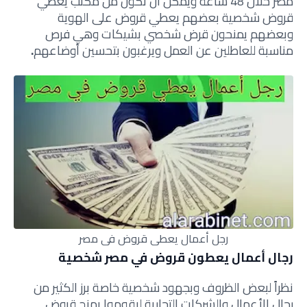
مصر خلال 48 ساعة ويمكن أن تكون من مكتب يعطي
قروض شخصية بعضهم يعطي قروض على الهوية
وبعضهم يمنحون قرض شخصي بشيكات وهي فرص
مناسبة للعاطلين عن العمل ويرغبون بتحسين أوضاعهم
.
رجل أعمال يعطي قروض في مصر
رجال أعمال يعطون قروض في مصر شخصية
نظراً لبعض الظروف وبجهود شخصية خاصة برز الكثير من
رجال الأعمال والشركات التجارية ليقوموا بمنح قروض