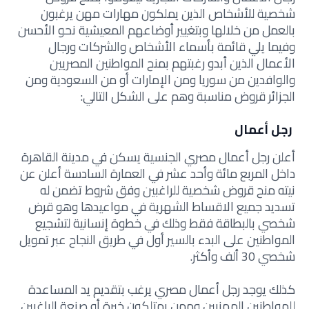
شخصية للأشخاص الذين يملكون مهارات مهن يرغبون
بالعمل من خلالها وبتغيير أوضاعهم المعيشية نحو الأحسن
وفيما يلي قائمة بأسماء الأشخاص والشركات ورجال
الأعمال الذين أبدو رغبتهم بمنح المواطنين المصريين
والوافدين من سوريا ومن الإمارات أو من السعودية ومن
الجزائر قروض مناسبة وهم على الشكل التالي:
رجل أعمال
أعلن رجل أعمال مصري الجنسية يسكن في مدينة القاهرة
داخل المربع مائة وأحد عشر في العمارة السادسة أعلن عن
نيته منح قروض شخصية للراغبين وفق شروط تضمن له
تسديد جميع الاقساط الشهرية في مواعيدها وهو قرض
شخصي بالبطاقة فقط وذلك في خطوة إنسانية لتشجيع
المواطنين على البدء بالسير أول في طريق النجاح عبر تمويل
شخصي 30 ألف وأكثر.
كذلك يوجد رجل أعمال مصري يرغب بتقديم يد المساعدة
للمواطنين المهنيين وممن يمتلكون خبرة أو صنعة الراغبين