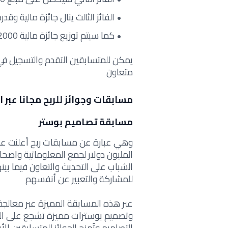
الفائز الثالث ينال جائزة مالية وقدرها 10،000 دولار أم
كما سيتم توزيع جائزة مالية 2000 دولار امريكي للفائزين الإثني عشر 12 المتبقين.
يمكن للمتسابقين التقدم والتسجيل 
متعاون
مسابقات وجوائز للربح مجانا عبر ال
مسابقة تصاميم بوستر
وهي عبارة عن مسابقات ربح أعلنت ع
المليون دولار لجمع المعلوماتية واصحا
الشباب على التحديث والتعاون فيما بينه
للمشاركة والتعبير عن أنفسهم
عبر هذه المسابقة المميزة عبر معالجة
وتصميم بوسترات مميزة تشجع على ال
التصاميم وتُمنح الجوائز للمتسابقين الأ