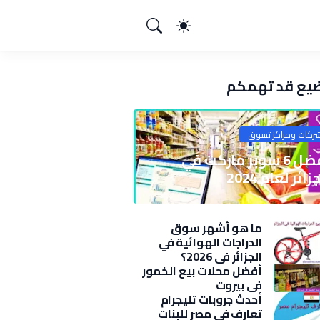
يع قد تهمكم
ركات ومراكز تسوق
أفضل 6 سوبر ماركت في
زائر لعام 2024
ما هو أشهر سوق
الدراجات الهوائية في
الجزائر في 2026؟
أفضل محلات بيع الخمور
في بيروت
أحدث جروبات تليجرام
تعارف في مصر للبنات