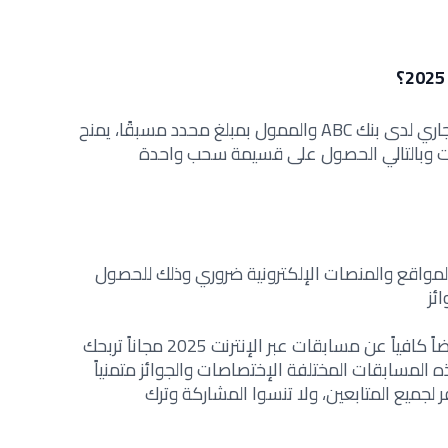
يعتبر فتح حساب خاص توفيرأو حساب جاري لدى بنك ABC والممول بمبلغ محدد مسبقًا، يمنح
ت وبالتالي الحصول على قسيمة سحب واحدة
المواقع والمنصات الإلكترونية ضروري وذلك للحصول
ئز
قدمت لكم أعزائي المتابعين والزوار عرضاً كافياً عن مسابقات عبر الإنترنت 2025 مجاناً تربحك
المسابقات المختلفة الإختصاصات والجوائز متمنياً
 لجميع المتابعين، ولا تنسوا المشاركة وترك