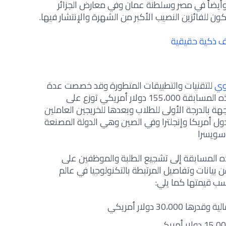
يضاً في مصر وسلطنة عمان وفي معارض الجزائر
ن للفائزين النصيب الأكبر من الشهرة والإنتشار فيها.
 ذكية حقيقية
وي
للتقنيات والتطبيقات المتطورة وقد خصصت عدة
جوائز للفائزين الأوائل ويبلغ مجموع هذه المسابقة 155،000 دولار أمريكي توزع على
هة بالدرجة الأولى للطلاب وبعدها للخريجين العاملين
ل أمريكا وإنجلترا وفي الصين وهي الدولة المصنعة
وسويسرا
لمسابقة إلى تشجيع الطلبة والموظفين على
يانات وتفاصيل المرتبطة بالتكنولوجيا في عالم
حسب قيمتها كما يلي:
30، دولار أمريكي