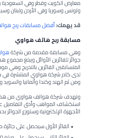
معارض الكويت وقطر وفي السعودية وأ
وتونس وسوريا وفي الأردن ولبنان وسيكو
قد يهمك:
أفضل مسابقات ربح هواتف
مسابقة ربح هاتف هواوي
وهي مسابقة مقدمة من شركة
هوا
المتسابقين الفائزين بالتدريج وهي موج
لدى كادر شركة هواوي المنتشرة في دو
ومن ثم الهند وكندا وألمانيا والسويد 
وتهدف شركة هواتف هواوي من هذه ا
استكشاف المواهب وأدق التفاصيل عن ب
الأجهزة الإلكترونية وستوزع الجوائز ب
الفائز الأول سيحصل على جائزة مالية وقدرها 000
الفائز الثاني سيحصل على مبلغ 15،000 دولار أمريكي