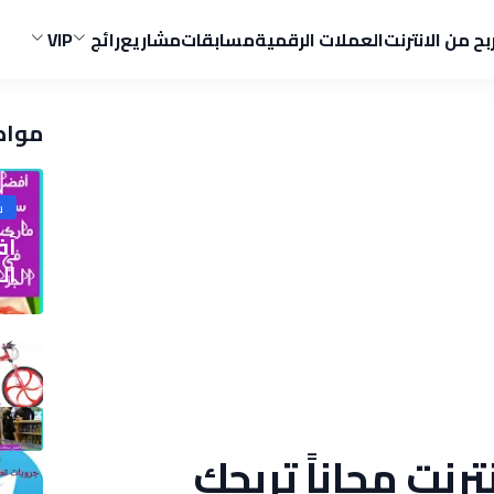
ربح من الانترنت
العملات الرقمية
مسابقات
مشاريع
رائج
VIP
مواض
ش
الج
رنت مجاناً تربحك