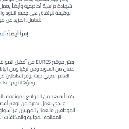
شهادة دراسية أكاديمية وأيضاً يعم
الوظيفة للإتفاق على جميع البنود وا
للعامل، المزيد عن موقع Meinestadt في الراب
إقرأ أيضاً:
أفض
يعتبر موقع EURES من 
عمال من السويد ومن تركيا ومن اليابا
العالم العربي حيث يوفر للعاطلين ع
ومؤهلاتهم العلمي
كما أنه يعد من المواقع الموثوقة بال
والذي يعمل بدوره عن توفير أفض
الموظفين والعمال المهنيين عر أسواق
المعالجة المجانية والمكافآت التشجيعية