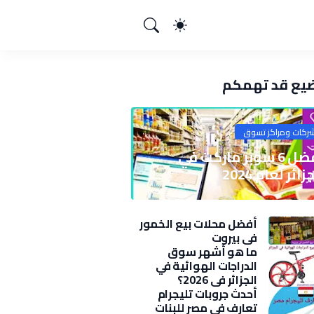
يع قد تهمكم
ركات ومراكز تسوق
أفضل 6 سوبر ماركت في
زائر لعام 2024
أفضل محلات بيع الخمور
في بيروت
ما هو أشهر سوق
الدراجات الهوائية في
الجزائر في 2026؟
أحدث جروبات تليجرام
تعارف في مصر للبنات