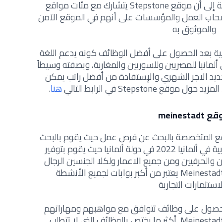
من اليمن والسودان وغيرها بالإضافة إلى أن موقع Stepstone يتشارك مع مئات مواقع
صحاب العمل والمؤسسات على أنهم في الموقع الآمن
والموثوق به
مانية بعد الحصول على أفضل الوظائف كونه يدعم اللغة
لمانيا للمصريين وللسوريين والمغاربة، وبصفته وسيطاً
ديد الاجر الشهري والإستفادة من أفضل راتب يمكن
Stepstone في الرابط التالي
هنا
.
meinestadt
قع المتخصصة بالبحث عن فرص عمل حيث يقوم بالبحث
عن أحسن فرص عمل للناطقين بالعربية في ألمانيا 2022 في دولة ألمانيا حيث يقوم بتوفير
والحرفيين ومن جميع الاعمار ولكلا الجنسين الرجال
والنساء، بالإضافة إلى أن موقع Meinestadt يعتبر من أكبر بوابات لجميع الأنشطة
استثمارات التجارية
حصول على وظائف تتوافق مع مواهبهم ومهاراتهم
وخبراتهم العملية وذلك لأن موقع Meinestadt أكثر ما يختص بالوظائف التي لا تتطلب