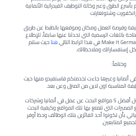
سرع الطرق وعبر وكالة التوظيف الفيدرالية الألمانية
انكفورت وشتوتغارتت
ظيفة وفرصة العمل ومكان وموقعها بالظبط عن طريق
حة باللغات الرسمية التي تحدثنا عنها سابقاً، للإطلاع
هنا
حيث ستتم
 كل إستفساراتك وملاحظاتك.
وختاماً:
 ألمانيا وغيرها جاءت لخدمتكم فاستفيدو منها حيث
ة المناسبة اون لاين من المنزل وعن بعد.
قدمت لكم فيما مضى عرضاً كافياً حول أفضل 5 مواقع البحث عن عمل في ألمانيا وشركات
 المميزات التي تتمتع بها تلك المواقع وكيفية البحث
تي بأن تكونوا أحد الفائزين بتلك الوظائف وحظ أوفر
لجميع المتابعين.