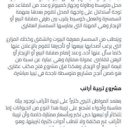
محل متوسط وطاولة وجهاز كمبيوتر وعدد من المقاعد مع
لوحة أستدلال على واجهة المحل لتقوم بعدها بمهمة
السمسرة والعمل كوسيط يقرب بين طرفي صفقة البيع أو
الإيجار وهي المهنة التي يمارسها السمسار العقاري
ويتطلب من السمسار معرفة البيوت والشقق وكذلك المزارع
التي يرغب أصحابها ببيعها أو تأجيرها لتقوم بالإعلان عنها
كلما سأل عنها أحد، وعند إتمام صفقة البيع أو الإيجار أو
الرهن تتقاضى عمولة ممتازة وهي عبارة عن نسبة من
قيمة البيع أو الإيجار، وهكذا فإن مشروع فتح مكتب عقاري
هو ضمن أنجح مشاريع متوسطة ناجحة في ليبيا مباشرة.
مشروع تربية أرانب
يعتمد المواطن الليبي كثيراً على تربية الأرانب لوجود بيئة
مناسبة وأجواء تشجع على تربية هذا النوع من الحيوانات إما
للتكاثر أو لبيعها حين تكبر وبأسعار ممتازة خاصة وأن تربية
الأرانب غير مكلفة ولا تتطلب أدوات كثيرة لتربيتها، وهو