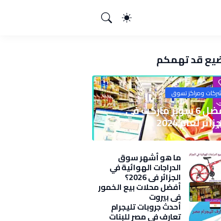
يع قد تهمكم
ركات ومراكز تسوق
أفضل 6 سوبر ماركت في
زائر لعام 2024
ما هو أشهر سوق
الدراجات الهوائية في
الجزائر في 2026؟
أفضل محلات بيع الخمور
في بيروت
أحدث جروبات تليجرام
تعارف في مصر للبنات