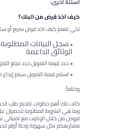
أسئلة أخرى:
كيف اخذ قرض من البنك؟
لكي تتعلم كيف اخذ قرض سريع أو سلفة 
سجل البيانات المطلوبة ا
الوثائق الداعمة
حدد قيمة التمويل حدد مبلغ التمو
استلم قیمة التمویل سیتم إیداع مب
وختاماً:
كانت تلك أهم خطوات تقديم طلب الح
وما هي الشروط المطلوبة للحصول عل
قروض من خلال الإنترنت مع تمنياتي 
مشاريعكم بكل سهولة وحظ أوفر للجم