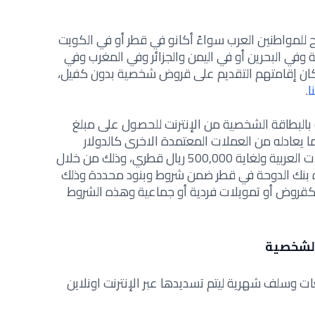
 للمواطنين العرب سواءً أكانو في قطر أو في الكويت
وفي البحرين أو في اليمن والجزائر وفي المغرب وفي
مكان إقامتهم التقديم على قروض شخصية بدون كفيل،
ا
.
لبطاقة الشخصية من الإنترنت للحصول على مبلغ
 ريال قطري أو ما يعادله من العملات المعتمدة الاخرى كالدولار
الأمريكي أو اليورو أو غيرها من العملات العربية ولغاية 500,000 ريال قطري، وذلك من خلال
وفره بنك الدوحة في قطر ضمن شروط وبنود محددة وذلك
كقروض أو تمويلات فردية أو جماعية وهذه الشروط
الشخصية
ت وسلف شهرية ليتم تسديدها عبر الإنترنت اونلاين