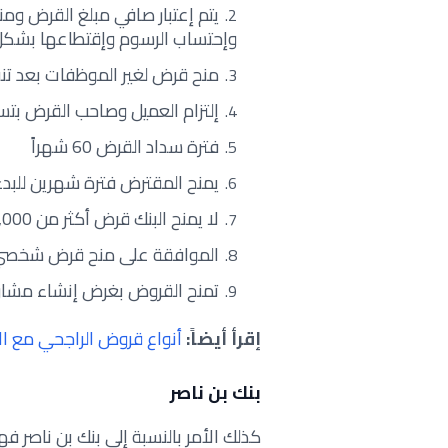
يتم إعتبار صافي مبلغ القرض وم
وإحتساب الرسوم وإقتطاعها بشكل
منح قرض لغير الموظفات بعد ت
إلتزام العميل وصاحب القرض بت
فترة سداد القرض 60 شهراً
يمنح المقترض فترة شهرين للبد
لا يمنح البنك قرض أكثر من 500,000 ريال قطري
الموافقة على منح قرض شخصي 
تمنح القروض بغرض إنشاء مشاري
إقرأ أيضاً:
أنواع قروض الراجحي مع ال
بنك بن ناصر
كذلك الأمر بالنسبة إلى بنك بن ناصر ف