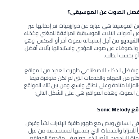
فصل الصوت عن الموسيقى؟
الموسيقا هي عبارة عن خوارزميات تم إدخالها عبر
 أصوات الآلات الموسيقية المرافقة للمغني وكذلك
لفيديو
من أجل إستبداله بصوت آخر أو العكس وهو
 والضوضاء عن صوت المؤدي واستبدالها بآلات أفضل
أو بحسب الطلب.
 وبفضل الذكاء الاصطناعي ظهرت العديد من المواقع
ثير من المهام والخدمات التي لم تكن متوفرة فيما
مزايا متاحة وعلى نطاق واسع، ومن بين تلك المواقع
لصوت، وهذه المواقع هي على الشكل التالي:
Sonic Mel
ق Sonic Melody متوفراً في السابق ويكن مع ظهور طفرة الإنترنت نشأ وفرض
ً للمزايا والخدمات التي يقدمها لمستخدميه من عزل
زة الاندرويد، الأمر الذي جعله في مقدمة المواقع