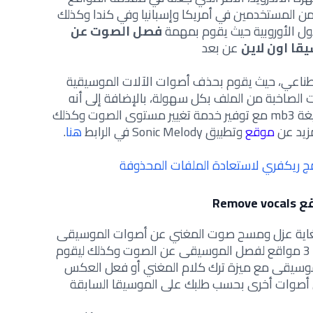
 من المستخدمين في أمريكا وإسبانيا وفي كندا وكذلك
ول الأوروبية حيث يقوم بمهمة
فصل الصوت عن
قا اون لاين
عن بعد
صطناعي، حيث يقوم بحذف أصوات الآلات الموسيقية
ات الصاخبة من الملف بكل سهولة، بالإضافة إلى أنه
يحتفظ بالأصوات المنزلة والنغمات بصيغة mb3 مع توفير خدمة تغيير مستوى الصوت وكذلك
مزيد عن
موقع
وتطبيق Sonic Melody في الرابط
هنا
.
Remove 
لغاية عزل ومسح صوت المغني عن أصوات الموسيقى
المرافقة له عبر الإنترنت ويعد كأفضل 3 مواقع لفصل الموسيقى عن الصوت وكذلك ليقوم
سيقى مع ميزة ترك كلام المغني أو فعل العكس
 أصوات أخرى بحسب طلبك على الموسيقا السابقة