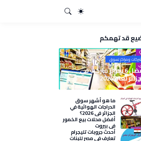
يع قد تهمكم
ركات ومراكز تسوق
أفضل 6 سوبر ماركت في
زائر لعام 2024
ما هو أشهر سوق
الدراجات الهوائية في
الجزائر في 2026؟
أفضل محلات بيع الخمور
في بيروت
أحدث جروبات تليجرام
تعارف في مصر للبنات