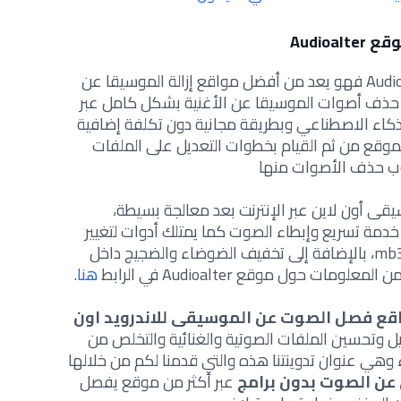
وقع
Audioalter
Audioalter فهو يعد من أفضل مواقع إزالة الموسيقا عن
 حذف أصوات الموسيقا عن الأغنية بشكل كامل عبر
ذكاء الاصطناعي وبطريقة مجانية دون تكلفة إضافية
موقع من ثم القيام بخطوات التعديل على الملفات
ب حذف الأصوات منها
 أون لاين عبر الإنترنت بعد معالجة بسيطة،
أنه يقدم خدمة تسريع وإبطاء الصوت كما يمتلك أدوات لتغيير
الأصوات بحسب الطلب إلى صيغة mb3، بالإضافة إلى تخفيف الضوضاء والضجيج داخل
د من المعلومات حول
موقع
Audioalter في الرابط
هنا
.
ع فصل الصوت عن الموسيقى للاندرويد اون
وتحسين الملفات الصوتية والغنائية والتخلص من
وهي عنوان تدوينتنا هذه والتي قدمنا لكم من خلالها
ن الصوت بدون برامج
عبر أكثر من موقع يفصل