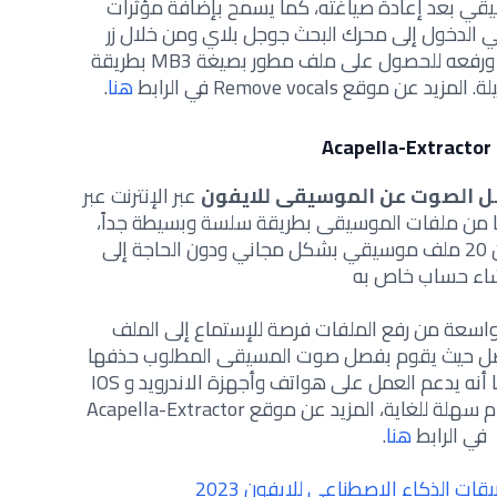
قي بعد إعادة صياغته، كما يسمح بإضافة مؤثرات
ي الدخول إلى محرك البحث جوجل بلاي ومن خلال زر
الأزرق وهو الأوديو لتحديد نوع الملف ورفعه للحصول على ملف مطور بصيغة MB3 بطريقة
لة. المزيد عن
موقع
Remove vocals في الرابط
هنا
.
Ac
 الصوت عن الموسيقى للايفون
عبر الإنترنت عبر
ا من ملفات الموسيقى بطريقة سلسة وبسيطة جداً،
كما أنه يتميز بإمكانية حذف أكثر من 20 ملف موسيقي بشكل مجاني ودون الحاجة إلى
اء حساب خاص به
واسعة من رفع الملفات فرصة للإستماع إلى الملف
 أفضل حيث يقوم بفصل صوت المسيقى المطلوب حذفها
بشكل نهائي من أيقونة الملفات كما أنه يدعم العمل على هواتف وأجهزة الاندرويد و IOS
م سهلة للغاية، المزيد عن
موقع
Acapella-Extractor
في الرابط
هنا
.