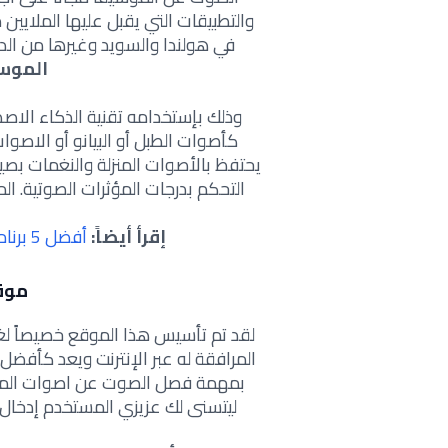
والتطبيقات التي يقبل عليها الملايين
في هولندا والسويد وغيرها من الد
الموسي
وذلك بإستخدامه تقنية الذكاء الا
كأصوات الطبل أو البيانو أو الاصو
التحكم بدرجات المؤثرات الصوتية. ال
إقرأ أيضاً:
أفضل 5 برنامج ريكفري لاستعادة الملفات المحذوفة
موقع vocals
لقد تم تأسيس هذا الموقع خصيصاً 
بمهمة فصل الصوت عن اصوات المو
ليتسنى لك عزيزي المستخدم إدخال