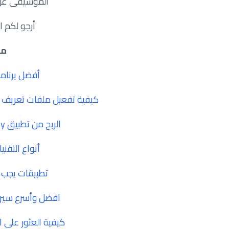
الموسيقى عن 
أرجو لكم ا
مق
أفضل برنامج
كيفية تفعيل ملفات تعريف الارتباط آيفون S 14
الربح من تطبيق givvy أكثر من 100$ من نشر الصور
أنواع التقني
تطبيقات يجب 
افضل وأسرع سيرفر 
كيفية العثور على 