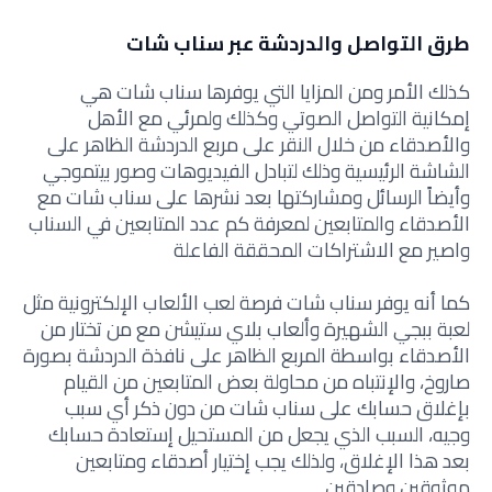
طرق التواصل والدردشة عبر سناب شات
كذلك الأمر ومن المزايا التي يوفرها سناب شات هي
إمكانية التواصل الصوتي وكذلك ولمرئي مع الأهل
والأصدقاء من خلال النقر على مربع الدردشة الظاهر على
الشاشة الرئيسية وذلك لتبادل الفيديوهات وصور بيتموجي
وأيضاً الرسائل ومشاركتها بعد نشرها على سناب شات مع
الأصدقاء والمتابعين لمعرفة كم عدد المتابعين في السناب
واصير مع الاشتراكات المحققة الفاعلة
كما أنه يوفر سناب شات فرصة لعب الألعاب الإلكترونية مثل
لعبة ببجي الشهيرة وألعاب بلاي ستيشن مع من تختار من
الأصدقاء بواسطة المربع الظاهر على نافذة الدردشة بصورة
صاروخ، والإنتباه من محاولة بعض المتابعين من القيام
بإغلاق حسابك على سناب شات من دون ذكر أي سبب
وجيه، السبب الذي يجعل من المستحيل إستعادة حسابك
بعد هذا الإغلاق، ولذلك يجب إختيار أصدقاء ومتابعين
موثوقين وصادقين