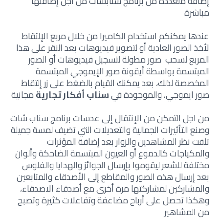
إضافة متعددة من برنامج سنابشات من أجل إضافتها
مباشرة
عندها يمكنكم استخدام الكاميرا من خلال مربع الإلتقاط
لأخذ الصور العادية أو لتصوير فيديوهات بعد النقر على هذا
المربع لسحب صور مطولة لتسجيل فيديوهات أو الصور
المبتسمة بواسطة أيقونة صور الإيموجي المبتسمة
المخصصة لذلك، بعد يمكنك القيام بالضغط على زر إلتقاط
صور ايموجي، والموجودة في
سناب أفكار تجارية
مجانية
من اجل التمكن من الإنتقال إلى عدسات برنامج سناب شات
وصنع التأثيرات الجمالية والتعديلات التي تضيف لمسة جميلة
تلفت نظر المشاهدين والزوار بعد إضافة المؤثرات
والمكياجات كالدموع أو العيون المبتسمة الضاحكة وألوان
مختلفة للشعر ليقوموا بإرسال الجوائز والهدايا والفلوس
بعد إرسال هذه الصور والمقاطع إلى الأصدقاء والمتابعين
والمشاركين لمشاركتها مرة أخرى مع أصدقاء الاصدقاء،
وهكذا تحصل على أرباح مضاعفة وتفاعلات كثيرة وتصبح
من المشاهير