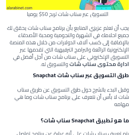
التسويق عبر سناب شات لربح 50$ يوميا
يجب أن تعلم عزيزي المنابع بأن برنامج سناب شات يحقق لك
جميع احلامك في الشهرة والنجومية ومحبة الأصدقاء
بالإضافة إلى كسب آلاف الدولارات من خلال هذه المنصة
الإلكترونية الرائعة والبرامج الترفيهية التي تقدمها عبر
التسويق الإلكتروني على سناب شات من أجل أفضل في
ادارة محتوى سناب شات
والتسويق له.
طرق التسويق عبر سناب شات Snapchat
وقبل البدء بالشرح حول طرق التسويق عن طريق سناب
شات لا بأس أن نتعرف على برنامج سناب شات وما هي
مهامه
ما هو تطبيق Snapchat سناب شات؟
يتم تعريف سناب شات على أنه عبارة عن برنامج تواصل