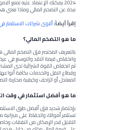
2024 يمكنك الإعتماد عليه لمنع ال
نبذة عن التضخم المالي وماذا تعني هذ
إقرأ أيضاً:
أقوى شركات الاستثمار في 
ما هو التضخم المالي؟
بالتعريف المختصر فإن التضخم المالي ه
وانخفاض قيمة النقد والتوسع في عرض 
ثم انخفاض القوة الشرائية لدى المش
وقطاع النقل والخدمات بكافة أنواعها 
المعتدل أو الزاحف و
كيفية محاربة الت
ما هو أفضل استثمار في وقت ال
بإختصار شديد فإن أفضل طرق الاستثما
تستثمر أموالك
والحفاظ على ميزانية م
التقليل قدر الإمكان من النفقات وخا
على قيمة المال
وذلك من خلال هذه الاس