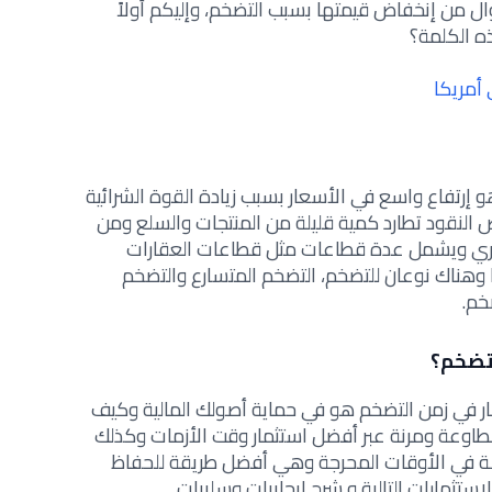
اموال من إنخفاض قيمتها بسبب التضخم، وإليكم أولاً
ه الكلمة؟
أمريكا
و إرتفاع واسع في الأسعار بسبب زيادة القوة الشرائية
النقود تطارد كمية قليلة من المنتجات والسلع ومن
تري ويشمل عدة قطاعات مثل قطاعات العقارات
وهناك نوعان للتضخم، التضخم المتسارع والتضخم
ضخم
.
تضخم؟
ر في زمن التضخم هو في حماية أصولك المالية و
كيف
طاوعة ومرنة عبر
أفضل استثمار وقت الأزمات
وكذلك
صة في الأوقات المحرجة وهي
أفضل طريقة للحفاظ
تثمارات التالية و
شرح
ايجابيات وسلبيات