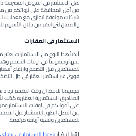
لعل الاستثمار في القروض المصرفية ذا
من أجل المحافظة على ثرواتكم من مخا
شركات موثوقة تتوازى مع معدلات السو
والضمان لثرواتكم من خلال الأسهم لل
الاستثمار في العقارات
أيضاً هذا النوع من الاستثمارات يعتبر من
عنها وخصوصاً في اوقات التضخم وهذا ا
للمستثمرين قبل التضخم وارتفاع أسعار ا
فوري عبر
استثمار العقار في ظل التضخ
فجميعنا نلاحظ ان وقت التضخم تزداد ن
الصناديق الاستثمارية العقارية كذلك ل
على أموالكم في اوقات الاستثمار ومربح
عن افضل الطرق للاستثمار قبل التضخم ن
للمستثمرين ونسبة أرباحه مرتفعة.
إقرأ أيضاً:
شروط الاستثمار في بروناي