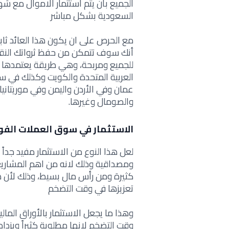
الجميع بأن يتم استثمار الاموال مع ش
السعودية بشكل مباشر
مع الحرص على ان يكون هذا العائد ث
أنك سوف تتمكن من حفظ ثرواتك النقدية
للجميع ومربحة، وهي طريقة يعتمدها ال
العربية المتحدة والكويت وكذلك في سو
عمان وفي الأردن واليمن وفي موريتانيا 
والصومال
وغيرها.
الاستثمار في سوق العملات الف
لعل هذا النوع من الاستثمار مفيد جداً
ومصداقية وذلك لانه من اهم المشاريع ل
كثيرة ومن رأس مال بسيط، وذلك لأن هذ
تعزيزها في وقت التضخم
وهذا ما يجعل الاستثمار بالأوراق الما
وقت التضخم لانها مطلوبة كثيراً ويز