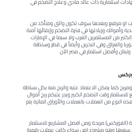
هادات استثمارية ذات عائد مادي و
علاج التضخم في
ابت او مرتفع وبعدها سوف تكون واثق ومتأكد من
 وأموالك وزيادتها في فترة التضخم وإبقائها آمنة
كثير من المستثمرين العرب ولا سيما في الإمارات
ريا والعراق وفي البحرين وأيضاً في قطر وسلطنة
ولبنان و
أفضل استثمار في مصر الآن
وركس
 ومربح كما يمكن الاعتماد عليه والربح منه بكل بساطة
لاستثمار وقت التضخم الكبير ويدر عليكم ربح أموال
ه النوع من العملات بالعملات والأوراق المالية يتم
لية (الفوركس) مربحة ومن افضل المشاريع للاستثمار
داد سعرها وهو مشروع امن سواء كانت عملات رقمية