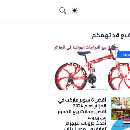
يع قد تهمكم
ستثمار
 هو أشهر سوق الدراجات
هوائية في الجزائر في
20؟
أفضل 6 سوبر ماركت في
الجزائر لعام 2024
أفضل محلات بيع الخمور
في بيروت
أحدث جروبات تليجرام
تعارف في مصر للبنات