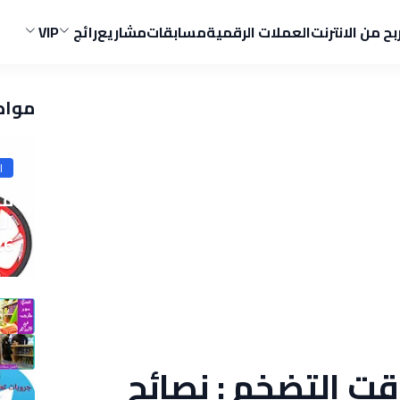
ربح من الانترنت
العملات الرقمية
مسابقات
مشاريع
رائج
VIP
مواض
ا
ما
ال
26
ت التضخم : نصائح