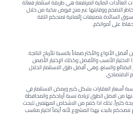
ت العائدات المالية المرتفعة هي طريقة استثمار فعالة
طر التضخم ووقايتها عبر منح قروض بنكية من خلال
ق السائدة بتصنيفات إئتمانية تمنحكم الثقة
حفاظ على أموالكم.
 أفضل الأنواع والأكثر ضماناً بالنسبة للأرباح الناتجة
لاختيار الأنسب والأفضل وكذلك الإختيار الأضمن
لب
ضائع
والسلع، وهي
أفضل طرق الاستثمار الحلال
م الاقتصادي
سبة أسعار العقارات بشكل كبير ويمكن الاستثمار في
أنها من افضل الطرق لزيادة نسبة أرباحكم والمحافظة
ة كثيراً، لذلك اذا كنتم من الاشخاص المهتمين للبحث
نصحكم بالبدء بهذا المشروع لأنه أيضاً اختيار مناسب