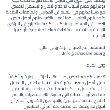
وكذلك باقي الدول التي تعيش بلادها ظروف صعبة حيث
توفر لهم جميع أسباب الراحة والامان والإستقرار النفسي
مع مساعدتهم في التعليم في المدارس والجامعات الكندية
وتحصيلهم العلمي، كما توفر للبالغين منهم أفضل فرص
العمل في المعامل والشركات الكندية والمزارع في الاراضي
الزراعية وبخاصة في مقاطعة كيبك المشهورة بأراضيها
الزراعية.
لإستفسار عبر العنوان الإلكتروني التالي:
Info@canadahelps.org.
وفي الختام:
قدمت لكم فيما مضى من الوقت أعزائي الزوار شرحاً كافياً
حول
أفضل جمعيات خيرية كندية تساعدك على الحصول
على عقد عمل في كندا بمساعدة
منظمات إنسانية في
كندا مع أبرز الخدمات التي توفرها تلك الجمعيات والدعم
الالذي تقدمة للمهاجرين والمواطنين الكنديين، أتمنى أن
أكون قد وفقت بما قدمته لكم أعزائي المتابعين.