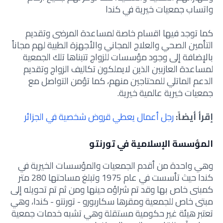
واتساب جمعيات خيرية في كندا
كما توجد فيها اقسام خاصة لمساعدة المرضى وتقديم
التأمين الصحي والعلاج المجاني والأجهزة الطبية لهم مجاناً
بالإضافة إلى وجود مؤسسات للزواج تتبناها تلك الجمعية
لمساعدة العازبين الذين لايملكون تكاليف الزواج وتقديم
الدعم الماتلي للمحتاجين منهم، كما تؤمن
التواصل مع
جمعيات خيرية عالمية خيرية.
إقرأ أيضاً:
رجل أعمال يعطي قروض شخصية في الجزائر
المؤسسة الإسلامية في تورنتو
وهي واحدة من أقدم الجمعيات والمؤسسات الخيرية في
كندا حيث تأسست في عام 1975 وتبلغ مساحتها 280 متر
كمبنى خاص بها وقد تم شراؤه حينها ومن ثم تم تحويله إلى
مبتى خاص للجمعية ومقرها سكاربورو - تورنتو - كندا، وهي
تعتبر هيئة غير حكومية مستقلة وهي تشبه خدمات
جمعية