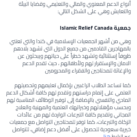
أنواع الدعم المعنوي والمالي والتعليمي وقضايا البيئة
والتعايش وهي على الشكل التالي:
جمعية Islamic Relief Canada
وهي من أشهر الجمعيات الإسلامية في كندا والتي تعتني
بالمهاجرين القادمين من جميع الدول التي تشهد بلادهم
ظروفاً إستثنائية وتشهد خطراً على حياتهم ويبحثون عن
الامان والإستقرار لهم ولأطفالهم ، حيث تقدم الدعم
والإغاثة للمحتاجين والفقراء والمحرومين
كما تساعد الطلاب الراغبين بإكمال تعليمهم وتحصيلهم
العلمي على إتمام دراستهم وتقدم لهم كافة أشكال الدعم
المادي والتفسي بالإضافة إلى توفير الوظائف المناسبة لهم
وبحسب مؤهلاتهم وخبراتهك العلمية والمهنية والعلاج
المجاني وتقديم كافة التبرعات الواردة لهم من عائدات
الزكاة والتبرعات، كما توفر للمحتاجين
التواصل مع جمعيات
خيرية سعودية للحصول على أفضل دعم إضافي، للتواصل
عبر الرابط
هنا
.