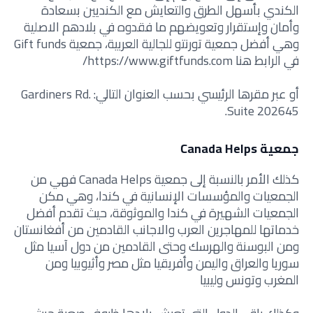
الكندي بأسهل الطرق والتعايش مع الكنديين بسعادة
وأمان وإستقرار وتعويضهم ما فقدوه في بلادهم الاصلية
وهي أفضل
جمعية تورنتو للجالية العربية
،
جمعية Gift funds
في الرابط هنا
https://www.giftfunds.com/
أو عبر مقرها الرئيسي بحسب العنوان التالي: Gardiners Rd.
Suite 202645.
جمعية Canada Helps
كذلك الأمر بالنسبة إلى
جمعية Canada Helps فهي من
الجمعيات والمؤسسات الإنسانية في كندا، وهي مكن
الجمعيات الشهيرة في كندا والموثوقة، حيث تقدم أفضل
خدماتها للمهاجرين العرب والاجانب القادمين من أفغانستان
ومن البوسنة والهرسك وحتى القادمين من دول آسيا مثل
سوريا والعراق واليمن وأفريقيا مثل مصر وأثيوبيا ومن
المغرب وتونس وليبيا