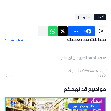
أقسام:
صحة وجمال
Facebook
مقالات قد تعجبك
عرض الكل
Error:
لم يتم العثور على أي نتائج
لا يسمح بالتعليقات الجديدة.
*
أحدث
أقدم
مواضيع قد تهمكم
شركات ومراكز تسوق