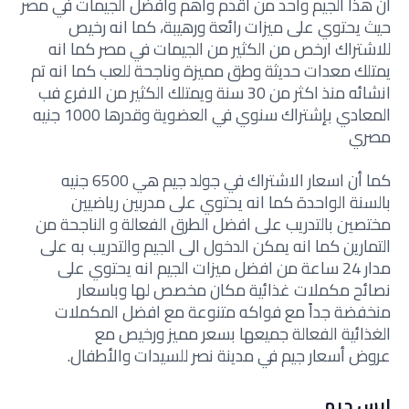
ان هذا الجيم واحد من أقدم وأهم وافضل الجيمات في مصر
حيث يحتوي على ميزات رائعة ورهيبة، كما انه رخيص
للاشتراك ارخص من الكثير من الجيمات في مصر كما انه
يمتلك معدات حديثة وطق مميزة وناجحة للعب كما انه تم
انشائه منذ اكثر من 30 سنة ويمتلك الكثير من الافرع فب
المعادي بإشتراك سنوي في العضوية وقدرها 1000 جنيه
مصري
كما أن اسعار الاشتراك في جولد جيم هي 6500 جنيه
بالسنة الواحدة كما انه يحتوي على مدربين رياضيين
مختصين بالتدريب على افضل الطرق الفعالة و الناجحة من
التمارين كما انه يمكن الدخول الى الجيم والتدريب به على
مدار 24 ساعة من افضل ميزات الجيم انه يحتوي على
نصائح مكملات غذائية مكان مخصص لها وباسعار
منخفضة جداً مع فواكه متنوعة مع افضل المكملات
الغذائية الفعالة جميعها بسعر مميز ورخيص مع
عروض أسعار جيم في مدينة نصر للسيدات والأطفال.
ايس جيم