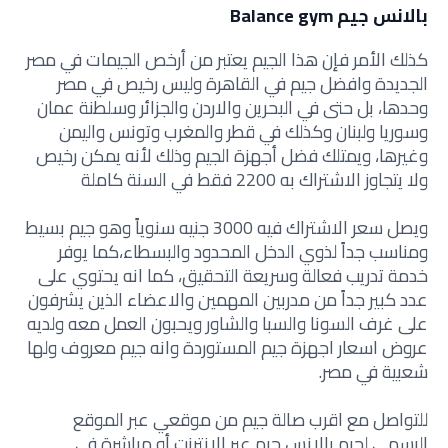
بالانس جيم Balance gym
كذلك الأمر فإن هذا الجيم يعتبر من أرخص الجيمات في مصر
الجديدة وافضل جيم في القاهرة وليس رخيص في مصر
وحدها، بل حتى في البحرين والاردن والجزائر وسلطنة عمان
وسوريا ولبنان وكذلك في قطر والمغرب وتونس واليمن
وغيرها، ويمتلك فضل أجهزة الجيم وذلك لأنه يمكن رخيص
ولا يتجاوز الاشتراك به 2200 فقط في السنة كاملة
ويصل سعر الاشتراك فيه 3000 جنيه سنوياً وهو جيم بسيط
ومناسب جداً لذوي الدخل المحدود والبسطاء،كما يوفر
خدمة تدريب فعالة وسريعة التحقيق، كما انه يحتوي على
عدد كبير جداً من مدربين المهمين والاعضاء الذين يشرفون
على غرف السونا والسبا والشاور ويحبون العمل معه ولديه
عروض اسعار اجهزة جيم المستوردة وانه جيم معروف ولها
شعبية في مصر.
للتواصل مع اقرب صالة جيم من موقعي عبر الموقع
الرسمي لجيم بالانس جيم عبر الإنترنت أو مباشرة في