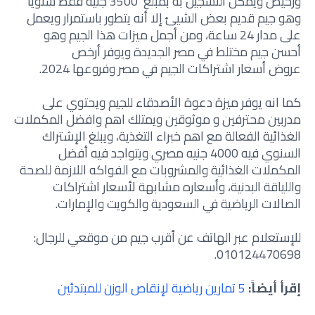
ورخيص ويمكن التسجيل به بمبلغ 3500 جنيه فقط سنوياً
وهو جيم قديم بعض الشيئ إلا أنه يتطور باستمرار ويعمل
على مدار 24 ساعة، ومن أجمل ميزات هذا الجيم وهو
أحسن جيم مختلط في مصر الجديدة ويوفر أرخص
عروض أسعار اشتراكات الجيم في مصر وفروعها 2024.
كما انه يوفر ميزة دعوة الأصدقاء للجيم ويحتوي على
مدربين محترفين و موثوقين ويمتلك اهم وافضل المكملات
الغذائية الفعالة مع اهم خبراء التغذية، ويبلغ الإشتراك
السنوي فيه 4000 جنيه مصري ويتواجد فيه أفضل
المكملات الغذائية والمشروبات مع الفواكه اللازمة للصحة
واللياقة البدنية، وأسعاره مشابهة لأسعار اشتراكات
الصالات الرياضية في السعودية والكويت والإمارات.
للإستعلام عبر الهاتف عن أقرب جيم من موقعي للرجال:
010124470698.
إقرأ أيضاً:
5 تمارين رياضية لإنقاص الوزن للمبتدئين