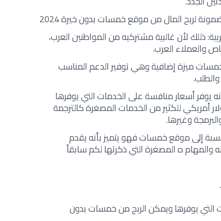
ئين الجدد.
نة لربح المال من موقع خمسات بدون خيرة 2024
بية: ذللك لأن غالبية مشتركيه من المواطنين العرب،
اص والعملاء العرب.
خمسات ميزة إضافية وهي توفير الدعم المناسب
الطلب.
أنه يوفر أسعار منافسة على الخدمات التي يوفرها
تخدمين وتبدأ من خمسة 5 دولار أمريكي للكثير من الخدمات المصغرة كالترجمة
لبرمجة وغيرها.
لنسبة إلى موقع خمسات فهو يتميز بأنه يقدم
المهام ه المصغرة التي ذكرتها لكم سابقاً
 التي يوفرها ويمكن الربح من خمسات بدون