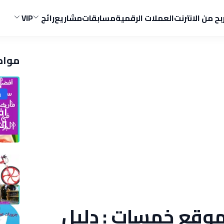
ربح من الانترنت
العملات الرقمية
مسابقات
مشاريع
رائج
VIP
مواض
ش
الج
موقع خمسات : دليل