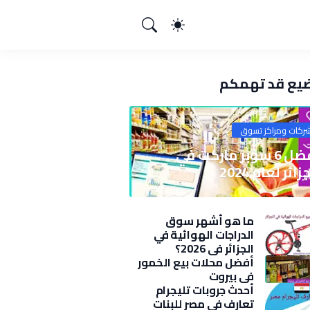
يع قد تهمكم
ركات ومراكز تسوق
أفضل 6 سوبر ماركت في
زائر لعام 2024
ما هو أشهر سوق
الدراجات الهوائية في
الجزائر في 2026؟
أفضل محلات بيع الخمور
في بيروت
أحدث جروبات تليجرام
تعارف في مصر للبنات