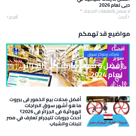
دبي لعام 2026
لا يسمح بالتعليقات الجديدة.
*
أحدث
أقدم
مواضيع قد تهمكم
شركات ومراكز تسوق
أفضل 6 سوبر ماركت في الجزائر
لعام 2024
أفضل محلات بيع الخمور في بيروت
ما هو أشهر سوق الدراجات
الهوائية في الجزائر في 2026؟
أحدث جروبات تليجرام تعارف في مصر
للبنات والشباب