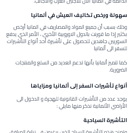
الدائمة في ألمانيا الآن للاجئين العرب والاجانب.
سهولة ورخص تكاليف العيش في ألمانيا
وذلك بسبب أن جميع المواد والمصاريف في المانيا أرخص
بكثير إذا ما قورنت بالدول الاوروبية الأخرى ، الأمر الذي يدفع
السوريين جاهدين للحصول على تأشيرة أحد أنواع التأشيرات
للسفر الى ألمانيا
كما تتميز ألمانيا بأنها تدعم العديد من السلع والمنتجات
الضرورية.
أنواع تأشيرات السفر إلى ألمانيا ومزاياها
يوجد عدد من التأشيرات القانونية للهجرة و الدخول الى
الأراضي الألمانية نذكر منها مايلي :
التأشيرة السياحية
وتمنح هذه التأشيرة السياح الذين يرغبون في زيارة المرافق