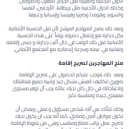
الدول الأجنبية والعربية مثل الجزائر، المغرب والصومال
وكذلك الدول الأجنبية مثل بريطانيا، الأرجنتين، النمسا
والسويد وهولندا وصربيا وفرنسا وإسبانيا وغيرها
وبعد ذلك يصبح المهاجم المرشح لأن لنيل الجنسية الألمانية
بكل جدارة مع إحتمال حصوله يوماً على هذه الجنسية
الألمانية قبل ذلك الوقت في حال أثبت جدارته و حسن إقامته
وتفانيه في عمله وسرعة إندماجه مع المجتمع الألماني.
منح المهاجرين تصريح إقامة
وبعد ذلك يتوجب عليكم الحصول على تصريح الإقامة
ضروري لتكاليف العيش بشكل جيد وتلبية جميع متطلباتك
واحتياجاتك في حال كان لديك عائلة يجب أن توفر مستوى
معيشي جيدة ومناسبة لكم
وذلك للتأكد من أنك شخص مسؤول وعملي ويمكن أن
تكون مواطن أمين وصادق،
كما أنه يجب ان يكون لديك
تصريح عمل براتب ممتاز ومناسب وهي من شروط الإقامة