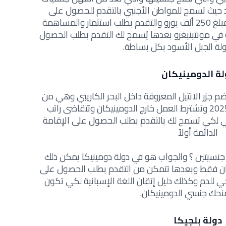
ل عليها 2021 وما بعد حيث تسمح للمواطن الأجنبي بالتقدم للحصول على
الإقامة الدائمة أولاً بعد شراء عقار بمبلغ 250 ألف يورو والتقدم بطلب استثمار والمساهمة
لة في مونتينيغرو بعدها يُسمح لك التقدم بطلب الحصول
لة الجبل الأسود بكل بساطة.
لة الدومينيكان
م جزر الانتيل المعروفة داخل البحر الكاريبي وهي من
بين أسرع دول تمنح جنسيتها مجانا 2025 وتشترط العمل خارج الدومينيكان وتتقاضى راتب
1500 دولار أمريكي لكي تسمح لك بالتقدم بطلب الحصول على الإقامة
الدائمة أولاً
سيتين ؟ والجواب هو في دولة دومينيكا يمكن ذلك
نتان فقط وبعدها تتمكن من التقدم بطلب الحصول على
 للدم وكذلك دليل إتقان اللغة الإسبانية لكي تكون
منحك جنسي الدومينيكان.
دولة بلجيكا