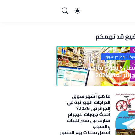
يع قد تهمكم
ركات ومراكز تسوق
أفضل 6 سوبر ماركت في
زائر لعام 2024
ما هو أشهر سوق
الدراجات الهوائية في
الجزائر في 2026؟
أحدث جروبات تليجرام
تعارف في مصر للبنات
والشباب
أفضل محلات بيع الخمور