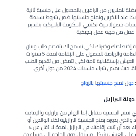
ضلة للملايين من الراغبين بالحصول على جنسية ثانية
لجيكا عند الآخرين وتمنح جنسيتها ضمن شروط بسيطة
سيات حصولا حيث تكتفي الحكومة البلجيكية بتقديم
عمل من جهة عمل بلجيكية
ية إختصاصك وخبرتك لكي تسمح لك بتقديم طلب وبيان
إحترافي في مجال العلوم أو الثقافة العامة والرياضة للحصول على الإقامة لمدة 5 سنوات
 العيش بإستقلالية تامة لكي تتمكن من تقديم الطلب
كن شراء جنسيات 2024 من دول أخرى.
دول تمنح جنسيتها بالزواج
دولة البرازيل
 تمنح الجنسية مقابل إما الزواج من برازيلية والإقامة
لذي بدوره يمنح الجنسية البرازيلية لكلا الوالدين أو
الاستثمار ولو برأس مال بسيط وكذلك بعد أن تثبت إقامتك في البرازيل لمدة لا تقل عن 4
 على العيش بشكل مستقل دون الحاجة إلى مساعدة