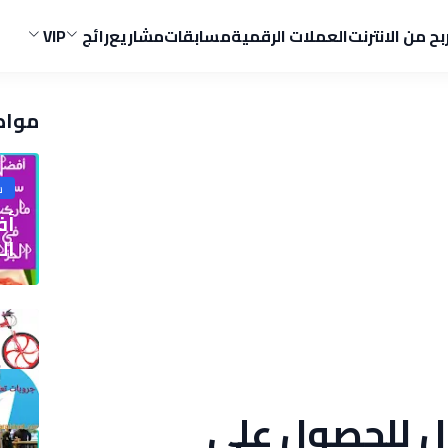
ربح من الانترنت
العملات الرقمية
مسابقات
مشاريع
رائج
VIP
مواض
ش
الج
ول للحصول على