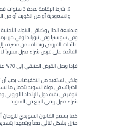
شرط الإقامة لم
والسعودية أو من الكويت أو من ال
وبطبيعة الحال وكباقي البنوك الأجنبية 
وفي سويسرا وفي نيوزلندا وفي جزر برم
عائدات القروض وتختلف من مصرف إلى 
الفائدة على قرض شراء منزل سنوياً لا تتجاوز 2% من كامل ق
فإذا وصل القرض المتبقي إلى 70% عندها ستنخفض نسبة الفائدة إلى 15 فقط
ولكي تستفيد من التخفيضات يجب أن ت
تتوفر في بقية دول الإتحاد الأوروبي
شراء منزل ريفي للبيع في السويد .
كما يسمح القانون السويدي للزوجان 
منزل بشكل ثنائي معاً ويتعهدا بتسد