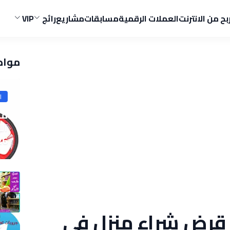
ربح من الانترنت
العملات الرقمية
مسابقات
مشاريع
رائج
VIP
مواض
ا
ما
ال
26
قرض شراء منزل في