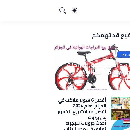
يع قد تهمكم
ستثمار
 هو أشهر سوق الدراجات
هوائية في الجزائر في
20؟
أفضل 6 سوبر ماركت في
الجزائر لعام 2024
أفضل محلات بيع الخمور
في بيروت
أحدث جروبات تليجرام
تعارف في مصر للبنات