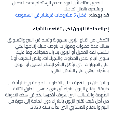
البصري،وذلك لأن البرود وعدم الإهتمام يحبط العميل
ويشعره بالملل تجاهك.
قد يهمك:
افضل 5 مشروعات فرنشايز في السعودية
إدراك حاجة الزبون لكي تقنعه بالشراء
لتتمكن من اقناع الزبون بسهولة وتعلم فن البيع والتسويق
هناك عدة خطوات ومهارات يتوجب عليك إتباعها لكي
تكسب ثقة العميل أو الزبون بشراء منتجاتك، وما عليك
سوى اتباع بعض الخطوت والإجراءات، ولكن لنتعرف أولاً
على المهارات التي تؤهل البائع لإقناع العميل أو الزبون
بالشراء، وهي على الشكل التالي:
والآن حان دور التعرف على الخطوات المهمة وإختيار
أفضل
طريقة لإقناع الزبون بشراء أي شيء وهي الطرق
التالية
المهمة والأساليب التي سوف أذكرها لكم في هذه التدوينة
من أجل
كيف تقنع الزبون بالشراء دون الحاجة إلى دورة فن
البيع والاقناع للمشتري التي بدأت سنة 2023.