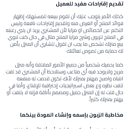
تقديم إقتراحات مفيد للعميل
كذلك الأمر يتوجب عليك أن تقوم ببيعه للمستهلك إظهار
فوائد المنتج أو الغرض منه وتقديم إقتراحات نافعة وليس
التكلم عن الخصائص او مزايا لأن المشتري يريد ان يلبي رغبته
في المنتج للزبون وشرح مزايا المنتج مثال في حال كنت تنوي
بيع منزلك لشخص ما يجب ان تقول للشاري أن المنزل يأمن
لك حماية من لصوص لعائلتك
كما يحميك شخصياً من جميع الأمور المقلقة وأنه منزل
مريح ولايوجد فيه أي متاعب وستلاحظ أن المشتري قد لفت
انتباه واصبح مهتم بمنزلك لأنك تكون قدمت له منفعة
تلفت نظره وع بعض
اسيراتيجيات إحترافية للإقناع، وأما في
حال قلت له إن المنزل جميل ومصمم بأناقة فإنه لا يلتفت أو
يهتم بمنزلك كثيراً.
مخاطبة الزبون بإسمه وإنشاء المودة بينكما