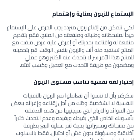
الإستماع للزبون بعناية وإهتمام
لكي تتمكن من إقناع زبون متردد يجب الحرص على الإستماع
جيداً لملاحظاته وطلباته ومنفعته من المنتج، فقم بتقديم
منفعة له واقناعه بحديثك أو إعرض عليه عرض ملفت مع
المنتج تستفيد منه أنت والزبون بنفس الوقت، قم بتحميله
للمنتج هذا الأمر سر لا يتحدث عنه الكثير وهو عملي
ومضمون مع طريقة التحدث مع العميل وكسب ثقته.
إختيار لغة نفسية تناسب مستوى الزبون
نذكركم بأن لا تنسوا أن تتعاملوا مع الزبون بالتقنيات
النفسية لا الشخصية، وذلك من أجل إقناعه وإغرائه ببعض
من الفوائد والارباح التي سيجنيها من هذه الصفقة
بأسلوبك الخاص الذي يفيدك ويفيده وعدم التحدث كثيراً
من منتجاتك ومميزاتها بحيث تتم عملية البيع بطريقة
أخلاقية ومسؤولة بدون غش أو احتيال، فقط بالاسلوب