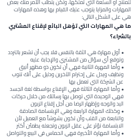
للمنتج أو السلعة التي تملكها، ولكن يتطلب الأمر منك بعض
المهارات والمزايا يتوجب عليك القيام بها وهذه المهارات
هي على الشكل التالي:
ما هي المهارات التي تؤهل البائع لإقناع المشتري
بالشراء؟
أول مهارة هي الثقة بالنفس فلا يجب أن تشعر بالتردد
وتوقع أي سؤال من المشتري والإجابة عليه
وأما المهرة الثانية فهي أن تكون ذو مظهر أنيق
ونظيف ويدل على إحترام الآخرين ودليل على أنك تنوب
عن الشركة التي تعمل بها
وأما المهارة الثالثة فهي الإقناع بواسطة لغة الجسد
فهي الوحيدة التي توصل بها رسالتك من خلال حركات
اليد والوجه وإظهار الرضا من أجل إقناع الزبون
وكذلك المهارة الرابعة وهي الإبتسامة الصادقة
والنابعة من القلب وأن تكون بشوشاً مع العميل لأن
الابتسامة تؤثر على عقل الزبون وتجعله يطمئن أكثر
وأما المهارة الأخيرة فهي الحماس في البيع والتواصل