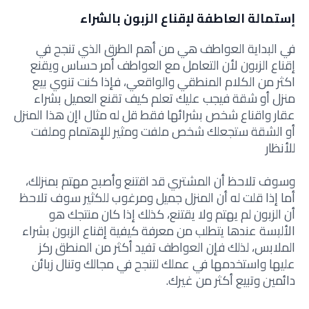
إستمالة العاطفة لإقناع الزبون بالشراء
في البداية العواطف هي من أهم الطرق الذي تنجح في
إقناع الزبون لأن التعامل مع العواطف أمر حساس ويقنع
اكثر من الكلام المنطقي والواقعي، فإذا كنت تنوي بيع
منزل أو شقة فيجب عليك تعلم
كيف تقنع العميل بشراء
عقار و
اقناع شخص بشرائها فقط قل له مثال اإن هذا المنزل
أو الشقة ستجعلك شخص ملفت ومثير للإهتمام وملفت
للأنظار
وسوف تلاحظ أن المشتري قد اقتنع وأصبح مهتم بمنزلك،
أما إذا قلت له أن المنزل جميل ومرغوب للكثير سوف تلاحظ
أن الزبون لم يهتم ولا يقتنع، كذلك إذا كان منتجك هو
الألبسة عندها يتطلب من معرفة
كيفية إقناع الزبون بشراء
الملابس، لذلك فإن العواطف تفيد أكثر من المنطق ركز
عليها واستخدمها في عملك لتنجح في مجالك وتنال زبائن
دائمين وتبيع أكثر من غيرك.