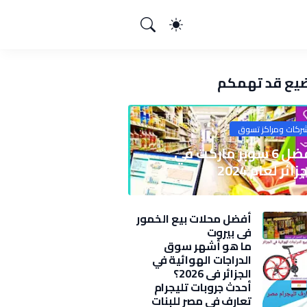
يع قد تهمكم
ركات ومراكز تسوق
أفضل 6 سوبر ماركت في
زائر لعام 2024
أفضل محلات بيع الخمور
في بيروت
ما هو أشهر سوق
الدراجات الهوائية في
الجزائر في 2026؟
أحدث جروبات تليجرام
تعارف في مصر للبنات