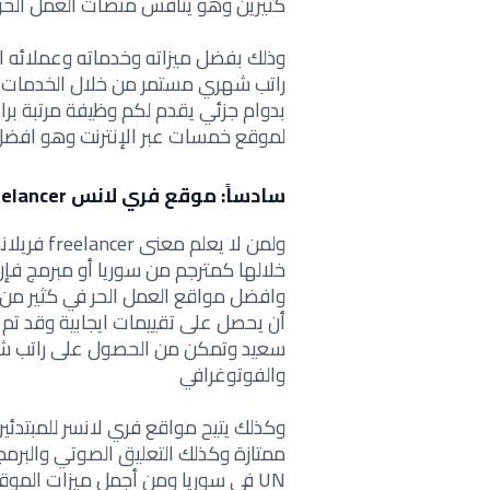
كثيرين وهو ينافس
منصات العمل الحر 
وذلك بفضل ميزاته وخدماته وعملائه ا
راتب شهري مستمر من خلال الخدمات ا
بدوام جزئي يقدم لكم وظيفة مرتبة
برا
لموقع خمسات عبر الإنترنت وهو
افضل 
سادساً: موقع فري لانس freelancer
ولمن لا يعلم
معنى
freelancer فريلانسر ويسأل
خلالها كمترجم من سوريا أو مبرمج فإ
وافضل مواقع العمل الحر في كثير م
أن يحصل على تقييمات ايجابية وقد ت
سعيد وتمكن من الحصول على راتب شه
والفوتوغرافي
وكذلك يتيح
مواقع فري لانسر للمبتدئي
ممتازة وكذلك التعليق الصوتي والبرمجة
UN في سوريا
ومن أجمل ميزات الموق