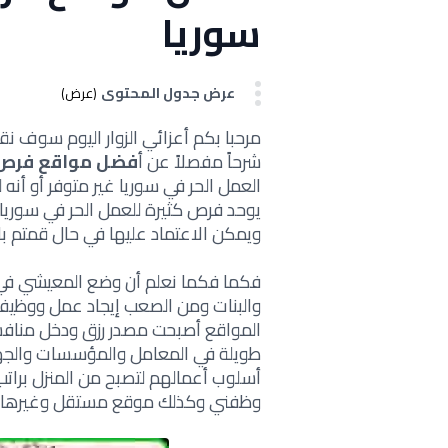
سوريا
عرض جدول المحتوى
(عرض)
مرحبا بكم أعزائي الزوار اليوم سوف 
شرحاً مفصلاً عن أ
فضل مواقع فرص ا
العمل الحر في سوريا غير متوفر أو أنه 
يوحد فرص كثيرة للعمل الحر في سوريا 
ويمكن الاعتماد عليها في حال قمتم بال
فكما
فكما نعلم أن وضع المعيشي في 
والبنات ومن الصعب إيجاد عمل ووظيف
المواقع أصبحت مصدر رزق ودخل منافس
طويلة في المعامل والمؤسسات والجهد
أسلوب أعمالهم لتصبح
من المنزل برات
وظفني وكذلك
موقع مستقل
وغيرها 