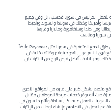
ة للعمل الحر ليس في سوريا فحسب ، بل وفي جميع
فرنسا وأمريكا وكذلك في هولندا والسويد وبلجيكا
يطاليا وفي كندا وسنغافورة وماليزيا وغيرها
 في سوريا ومناسب
ويتميز موقع Fiver بأنه يدعم الكثير من طرق الدفع المتوفرة في سوريا مثل Payoneer وأيضاً
ع فري لانسر عربي
يتعهد بتوفير
وظائف خالية في
لك يوفر للآلاف أفضل فرص الربح من الانترنت في
قع متصدر بشكل كبير على غيره من المواقع الأخرى
يزة حيث أنه يوفر خدمات مريحة للموظفين مقابل
ت السوريات العمل عليه بكل بساطة وأنتم جالسون في
ة عبر العمل في التصاميم وإنشاء لوحات من الإنترنت