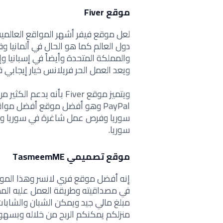
موقع Fiver
لعل موقع فيفر أشهر المواقع العالمي
دول العالم كما هو الحال في ألمانيا و
والمملكة المتحدة وأيضاً في إسبانيا وإ
ويعد
العمل الحر فريلانس خيار إيجابي
PayPal وهو أفضل موقع
أفضل مواق
سوريا وفرص عمل شاغرة في سوريا وكذ
سوريا.
موقع تصميمي TasmeemME
إنه أفضل
موقع فري لانسر
وهذا المو
في مصداقيته وطريقة العمل عليه المم
مبلغ مالي جيد ويمكن الشبان والشابا
منزلكم يمكنكم الربح من خلاله وبسهول