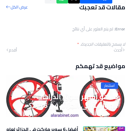
مقالات قد تعجبك
عرض الكل
Error:
لم يتم العثور على أي نتائج
لا يسمح بالتعليقات الجديدة.
*
أحدث
أقدم
مواضيع قد تهمكم
استثمار
ما هو أشهر سوق الدراجات
الهوائية في الجزائر في 2026؟
أفضل 6 سوبر ماركت في الجزائر لعام