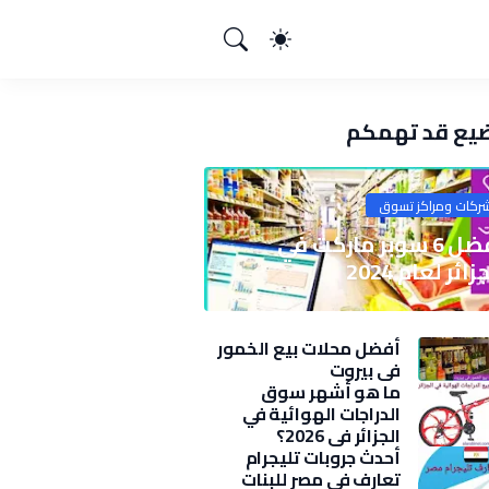
يع قد تهمكم
ركات ومراكز تسوق
أفضل 6 سوبر ماركت في
زائر لعام 2024
أفضل محلات بيع الخمور
في بيروت
ما هو أشهر سوق
الدراجات الهوائية في
الجزائر في 2026؟
أحدث جروبات تليجرام
تعارف في مصر للبنات