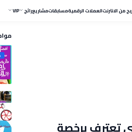
ربح من الانترنت
العملات الرقمية
مسابقات
مشاريع
رائج
VIP
مواض
ش
الج
ي تعترف برخصة