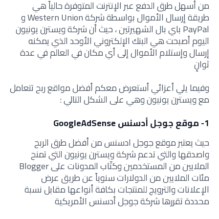
من أسهل طرق الدفع عبر الإنترنت المتوفرة حالياً هي
طريقة إرسال الأموال بواسطة شركة Western Union و
PayPal باي بال الشهيرتين ، حيث أن شركة ويسترن يونيون
اليوم أصبحت هي البنك الإلكتروني الأوحد الذي يمكنه
إرسال وإستلام الأموال إلى أي مكان في العالم في عدة
ثوانٍ
وفيما يلي أعزائي أستعرض معكم أفضل مواقع ربح تتعامل
مع ويسترن يونيون وهي على الشكل التالي :
1- موقع جوجل أدسنس GoogleAdSense
حيث يعتبر موقع جوجل ادسنس من أفضل طرق الربح
واصدقها والتي تدعم شركة ويسترن يونيون التي تمنح
الملايين من المستخدمين وكتّاب المدونات على Blogger
مئات الملايين من الدولارات سنوياً عن طريق عرض
الإعلانات والترويج للمنتجات بكافة أنواعها مقابل نسبة
محددة تقررها شركة جوجل أدسنس الأمريكية