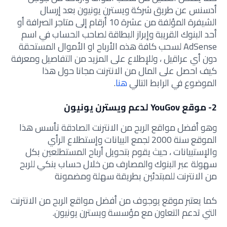
أدسنس عن طريق شركة ويسترن يونيون بعد إرسال
الشيفرة المؤلفة من عشرة 10 أرقام إلى متاجر الصرافة أو
أحد البنوك القريبة وإبراز البطاقة لصاحب الحساب في اسم
AdSense لسحب كافة هذه الأرباح او الأموال المستحقة
دون أي عراقيل ، وللإطلاع على المزيد من التفاصيل ومعرفة
كيف احصل على المال من الانترنت مجانا حول هذا
الموضوع في الرابط التالي
هنا
.
2- موقع YouGov لدعم ويسترن يونيون
وهو أفضل مواقع الربح من الانترنت الصادقة تأسس هذا
الموقع سنة 2000 لجمع البيانات وإستطلاع الرأي
والإستبيانات ، حيث يقوم بتحويل أرباح المستطلعين بكل
سهولة عبر البنوك والمصارف من خلال حساب بنكي للربح
من الانترنت للمبتدئين بطريقة سهلة ومضمونة
كما يعتبر موقع يوجوف من أفضل مواقع الربح من الانترنت
التي تدعم التعاون مع مؤسسة ويسترن يونيون.