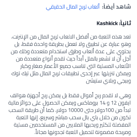
شاهد أيضاً:
ألعاب لربح المال الحقيقي
ثانياً: Kashkick
تعد هذه اللعبة من أفضل الالعاب لربح المال من الإنترنت،
وهو عبارة عن تطبيق ولا تعمل بطريقة واحدة فقط، بل
يحتوي على عدة ألعاب وطرق استخدام متعددة وذلك من
أجل أن لا تشعر بالملل أبداً حيث تقدم أنواع متعددة من
الألعاب المسلية التي تناسب جميع الأعمار صغار وكبار
ويمكن تنزيلها عبر إحدى
تطبيقات لربح المال مثل تيك توك
وببجي وبلاي ستيشن
وهي لا تقدم ربح أموال فقط بل يمكن ربح أجهزة هواتف
ايفون 12 و 14 بروماكس ويمكن الحصول على جوائز مالية
تبدأ من 100دولار حتى 10000 دولار، كما أن طريقة السحب
تكون من خلال باي بال سحب مباشر وسريع،
إنها اللعبة
المفضلة للكثير ويحبها الملايين من المستخدمين مسلية
ومربحة مضمونة لتحميل اللعبة تجدونها مجاناً.