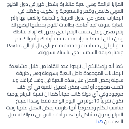
المزايا الرائعة وهي لعبة منتشرة بشكل كبير في دول الخليج
العربي كاليمن وقطر والسعودية و الكويت وكذلك في
الإمارات بعض من الدول العربية والأجنبية واللعب بها رائع
للغاية سوف تجد أمامك بطاقات تقوم بخدشها ليضهر لك
رقم معين وعلى حسب الرقم الذي يضهر لك تزداد نقاطك
ومن خلال النقاط يتم إحتساب نسبة أرباحك وأموالك يتم
تحويلها إلى حساب نقود حقيقية عبر باي بال او الى Paytm
وتختار طريقة السحب الذي تناسبك بسهولة،
كما أنه بإمكانكم أن تزيدوا عدد النقاط من خلال مشاهدة
الإعلانات الموجودة داخل اللعبة بسهولة وهي طريقة
سهلة يمكن العمل على هذه اللعبة في وقت فراغك ولا
تتطلب مجهود أو تعب يمكن تحميل اللعبة في أي كنت
موجود وفي أي دولة كانت مجاناً كما ان نسبة الارباح يومية
تكون تقريباً 10دولار في اليوم الواحد فقط وهذا المبلغ
مناسب للكثير وخصوصاً أنها طريقة يمكن العمل عليها وقت
الفراغ وبدون مشاكل أو تعب وأنت جالس في منزلك لتحميل
اللعبة من
هنا
.