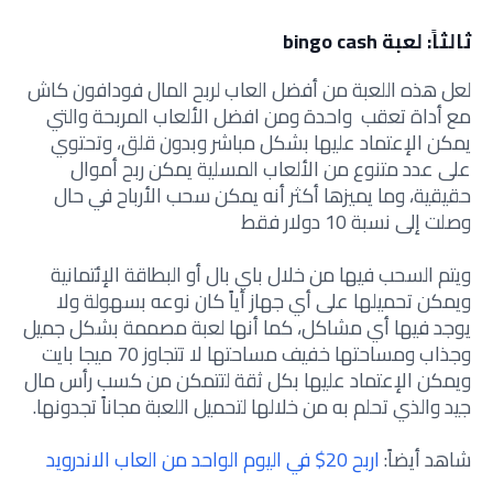
ثالثاً: لعبة bingo cash
لعل هذه اللعبة من أفضل
العاب لربح المال فودافون كاش
مع أداة
تعقب واحدة ومن افضل الألعاب المربحة والتي
يمكن الإعتماد عليها بشكل مباشر وبدون قلق، وتحتوي
على عدد متنوع من الألعاب المسلية يمكن ربح أموال
حقيقية، وما يميزها أكثر أنه يمكن سحب الأرباح في حال
وصلت إلى نسبة 10 دولار فقط
ويتم السحب فيها من خلال باي بال أو البطاقة الإئتمانية
ويمكن تحميلها على أي جهاز أياً كان نوعه بسهولة ولا
يوجد فيها أي مشاكل، كما أنها لعبة مصممة بشكل جميل
وجذاب ومساحتها خفيف مساحتها لا تتجاوز 70 ميجا بايت
ويمكن الإعتماد عليها بكل ثقة لتتمكن من كسب رأس مال
جيد والذي تحلم به من خلالها لتحميل اللعبة مجاناً تجدونها.
شاهد أيضاً:
اربح 20$ في اليوم الواحد من العاب الاندرويد