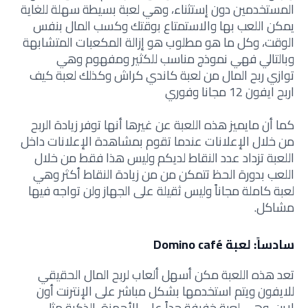
المستخدمين دون إستثناء، وهي لعبة بسيطة سهلة للغاية
يمكن اللعب بها والاستمتاع بوقتك وكسب المال بنفس
الوقت،
وكل ما هو مطلوب هو إزالة المكعبات المتشابهة
وبالتالي فهي نموذج مناسب للكثير ومفهوم وهي
توازي
ربح المال من لعبة كاندي كراش وكذلك لعبة
كيف
اربح ايفون 12 مجانا وفوري
كما أن مايميز هذه اللعبة عن غيرها أنها توفر زيادة الربح
من خلال الإعلانات عندما تقوم بمشاهدة الإعلانات داخل
اللعبة تزداد عدد النقاط لديكم وليس هذا فقط من خلال
اللعب بدورة الحظ تتمكن من من زيادة النقاط أكثر وهي
لعبة كاملة مجاناً وليس ثقيلة على الجهاز ولن تواجه فيها
مشاكل.
سادساً: لعبة Domino café
تعد هذه اللعبة
مكن أسهل
ألعاب لربح المال الحقيقي
للايفون
ويتم استخدمها بشكل مباشر على الإنترنت أون
لاين، وهي لعبة خفيفة جداً على الأجهزة الذكية مثل