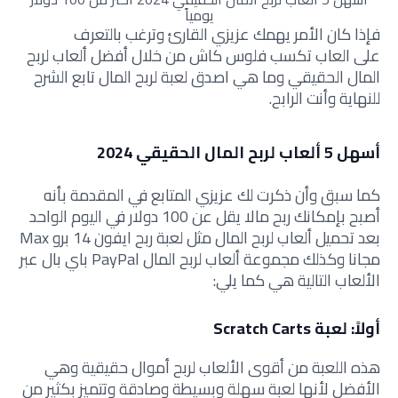
يومياً
فإذا كان الأمر يهمك عزيزي القارئ وترغب بالتعرف
على
العاب تكسب فلوس كاش من خلال
أفضل ألعاب لربح
المال الحقيقي وما هي اصدق لعبة لربح المال
تابع الشرح
للنهاية وأنت الرابح.
أسهل 5 ألعاب لربح المال الحقيقي 2024
كما سبق وأن ذكرت لك عزيزي المتابع في المقدمة بأنه
أصبح بإمكانك ربح مالا يقل عن 100 دولار في اليوم الواحد
بعد
تحميل ألعاب لربح المال مثل لعبة
ربح ايفون 14 برو Max
مجانا وكذلك مجموعة
ألعاب لربح المال PayPal باي بال عبر
الألعاب التالية هي كما يلي:
أولاً: لعبة Scratch Carts
هذه اللعبة من أقوى الألعاب لربح أموال حقيقية وهي
الأفضل لأنها لعبة سهلة وبسيطة وصادقة وتتميز بكثير من