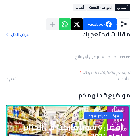
أقسام:
الربح من الانترنت
ألعاب
Facebook
مقالات قد تعجبك
عرض الكل
Error:
لم يتم العثور على أي نتائج
لا يسمح بالتعليقات الجديدة.
*
أحدث
أقدم
مواضيع قد تهمكم
شركات ومراكز تسوق
أفضل 6 سوبر ماركت في الجزائر