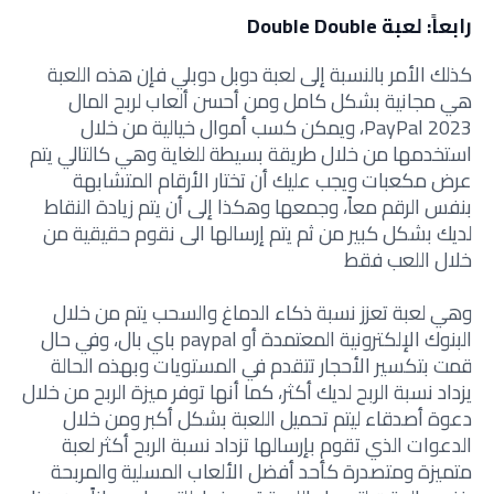
رابعاً: لعبة Double Double
كذلك الأمر بالنسبة إلى لعبة دوبل دوبلي فإن هذه اللعبة
هي مجانية بشكل كامل ومن أحسن
ألعاب لربح المال
PayPal 2023،
ويمكن كسب أموال خيالية من خلال
استخدمها من خلال طريقة بسيطة للغاية وهي كالتالي يتم
عرض مكعبات ويجب عليك أن تختار الأرقام المتشابهة
بنفس الرقم معاً، وجمعها وهكذا إلى أن يتم زيادة النقاط
لديك بشكل كبير من ثم يتم إرسالها الى نقوم حقيقية من
خلال اللعب فقط
وهي لعبة تعزز نسبة ذكاء الدماغ والسحب يتم من خلال
البنوك الإلكترونية المعتمدة أو paypal باي بال،
وفي حال
قمت بتكسير الأحجار تتقدم في المستويات وبهذه الحالة
يزداد نسبة الربح لديك أكثر، كما أنها توفر ميزة الربح من خلال
دعوة أصدقاء ليتم تحميل اللعبة بشكل أكبر ومن خلال
الدعوات الذي تقوم بإرسالها تزداد نسبة الربح أكثر لعبة
متميزة ومتصدرة كأحد أفضل الألعاب المسلية والمربحة