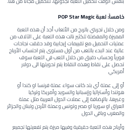
بنفس الوقت لتحميل اللعبة تجدونها، للتحميل مجاناً من هنا.
خامساً: لعبة POP Star Magic
ومن خلال تجربتي بالربح من الألعاب أجد أن هذه اللعبة
المميزة والمفضلة للكثير نالت هذه اللعبة على الآلاف من
عمليات التحميل مع تقييمات إيجابية وقد حققت نجاحات
عالية عند البدء باللعب من أول مستوى يتم احتساب الأرباح
فورياً وحساب دقيق من خلال اللعب في اللعبة سوف
تحصل على نقاط وهذه النقاط يتم تحويلها الى دولار
أمريكي
أو إلى عملة أي بلد كانت سواء عملة فرنسا او كندا أو
هولندا وأستراليا وإسبانيا والسويد وأمريكا وتركيا
وغيرها،
بالإضافة إلى عملات الدول العربية مثل عملة
العراق او سوريا او مصر وتونس وعملة الأردن ولبنان والجزائر
والمغرب وباقي الدول
وأرباح هذه اللعبة حقيقية وفيها ميزة يتم تفعيلها لجميع