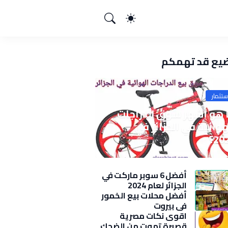
يع قد تهمكم
ستثمار
 هو أشهر سوق الدراجات
هوائية في الجزائر في
20؟
أفضل 6 سوبر ماركت في
الجزائر لعام 2024
أفضل محلات بيع الخمور
في بيروت
اقوى نكات مصرية
قصيرة تموت من الضحك