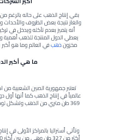
أكبر الشركات
بقي إنتاج الذهب على حاله بالرغم من
والغاز نتيجة بعض الظروف والأحداث وبم
أنه يتميز بعدم تآكله ويدخل في ترك
يعطي الدول المنتجة للذهب أهمية وق
مخزون
ذهب
في العالم وما هو أكبر 
ما هي أكبر الد
تعتبر جمهورية الصين الشعبية من اكب
عالمياً في إنتاج الذهب كما أنها أول د
369 طن متري من الذهب وتشكل لوحدها أكثر من 11% من الناتج الإجمالي العالمي للذهب
وتأتي أستراليا بالمراكز الأولى في إن